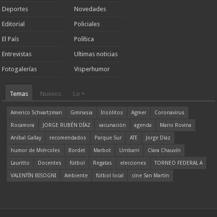
Deportes
Novedades
Editorial
Policiales
El País
Política
Entrevistas
Ultimas noticias
Fotogalerías
Visperhumor
Temas
Nuevos
Lo +
Americo Schvartzman
Gimnasia
Insólitos
Agmer
Coronavirus
Rocamora
JORGE RUBÉN DÍAZ
vacunación
agenda
Mario Rovina
Aníbal Gallay
recomendados
Parque Sur
ATE
Jorge Díaz
humor de Miércoles
Bordet
Marbot
Urribarri
Clara Chauvín
Lauritto
Docentes
fútbol
Regatas
elecciones
TORNEO FEDERAL A
VALENTÍN BISOGNI
Ambiente
fútbol local
cine San Martín