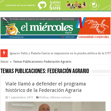
Ignacio Valín y Pamela García se impusieron en la prueba atlética de la UT
Traigo el litoral en mi canción: 100 años de Aníbal Sampayo
Inicio
»
Temas Publicaciones: Federación Agrario
Temas Publicaciones:
Federación Agrario
Viale llamó a defender el programa
histórico de la Federación Agraria
1 septiembre, 2015
Política
,
Ultimas noticias