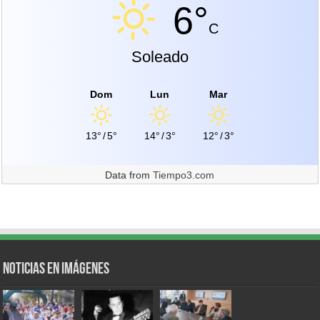
6°
C
Soleado
Dom
Lun
Mar
13°
/
5°
14°
/
3°
12°
/
3°
Data from
Tiempo3.com
Noticias en Imágenes