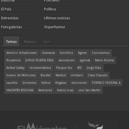
Editorial
Policiales
El País
Política
Entrevistas
Ultimas noticias
Fotogalerías
Visperhumor
Temas
Nuevos
Lo +
Americo Schvartzman
Gimnasia
Insólitos
Agmer
Coronavirus
Rocamora
JORGE RUBÉN DÍAZ
vacunación
agenda
Mario Rovina
Aníbal Gallay
recomendados
Parque Sur
ATE
Jorge Díaz
humor de Miércoles
Bordet
Marbot
Urribarri
Clara Chauvín
Lauritto
Docentes
fútbol
Regatas
elecciones
TORNEO FEDERAL A
VALENTÍN BISOGNI
Ambiente
fútbol local
cine San Martín