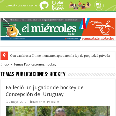
Con cambios a último momento, aprobaron la ley de propiedad privada
Adopción en Entre Ríos: el 35% de los 90 niños, niñas y adolescentes que 
Inicio
»
Temas Publicaciones: hockey
Temas Publicaciones:
hockey
Falleció un jugador de hockey de
Concepción del Uruguay
7 mayo, 2017
Deportes
,
Policiales