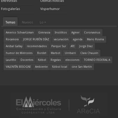
Entrevistas
Ultimas noticias
Fotogalerías
Visperhumor
Temas
Nuevos
Lo +
Americo Schvartzman
Gimnasia
Insólitos
Agmer
Coronavirus
Rocamora
JORGE RUBÉN DÍAZ
vacunación
agenda
Mario Rovina
Aníbal Gallay
recomendados
Parque Sur
ATE
Jorge Díaz
humor de Miércoles
Bordet
Marbot
Urribarri
Clara Chauvín
Lauritto
Docentes
fútbol
Regatas
elecciones
TORNEO FEDERAL A
VALENTÍN BISOGNI
Ambiente
fútbol local
cine San Martín