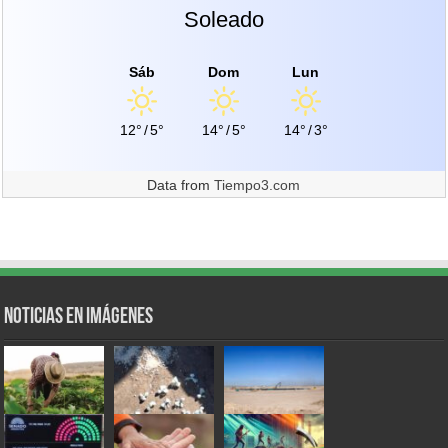
Soleado
Sáb
Dom
Lun
12°
/
5°
14°
/
5°
14°
/
3°
Data from
Tiempo3.com
Noticias en Imágenes