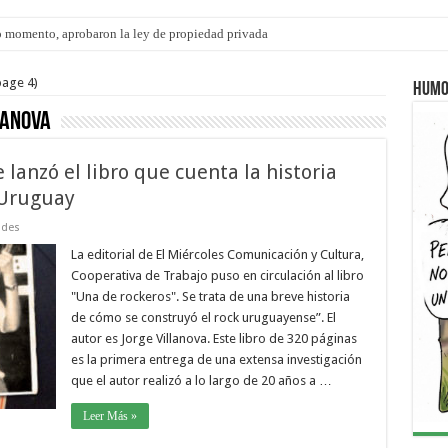
 momento, aprobaron la ley de propiedad privada
s: el 35% de los 90 niños, niñas y adolescentes que esperan una familia tiene CU
age 4)
Humo
lanova
 lanzó el libro que cuenta la historia
 Uruguay
ades
La editorial de El Miércoles Comunicación y Cultura,
Cooperativa de Trabajo puso en circulación al libro
"Una de rockeros". Se trata de una breve historia
de cómo se construyó el rock uruguayense”. El
autor es Jorge Villanova. Este libro de 320 páginas
es la primera entrega de una extensa investigación
que el autor realizó a lo largo de 20 años a …
Leer Más »