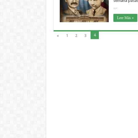
semana pasada
…
Leer Más »
4
«
1
2
3