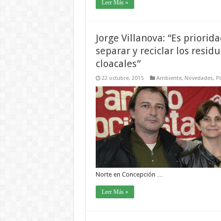
Leer Más »
Jorge Villanova: “Es priorida
separar y reciclar los resid
cloacales”
22 octubre, 2015
Ambiente
,
Novedades
,
Po
Norte en Concepción …
Leer Más »