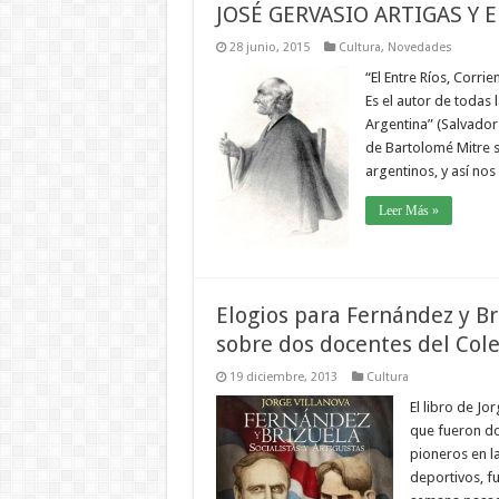
JOSÉ GERVASIO ARTIGAS Y 
28 junio, 2015
Cultura
,
Novedades
“El Entre Ríos, Corrie
Es el autor de todas
Argentina” (Salvador 
de Bartolomé Mitre se
argentinos, y así no
Leer Más »
Elogios para Fernández y Bri
sobre dos docentes del Col
19 diciembre, 2013
Cultura
El libro de Jo
que fueron do
pioneros en la
deportivos, fu