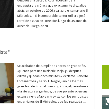
después una década. Aquí recordamos la
entrevista y la crónica que exactamente diez años
atrás, en octubre de 2006, realizara el semanario El
Miércoles. El incomparable cantor orillero José
Larralde estuvo en Entre Ríos luego de 35 años de
ausencia. Luego de su …
ista"
Se acababan de cumplir dos horas de grabación.
«¡Tienen para una miniserie, viejo! ¡Si después
editan y quedan cinco minutos!», exclamó. Roberto
Fontanarrosa y se rió. El Negro, uno de los más
grandes talentos del humor gráfico, el periodismo
y la literatura argentinos, de cuerpo entero, en una
extensa y entrañable entrevista con los periodistas
entrerrianos de El Miércoles, que fue realizada …