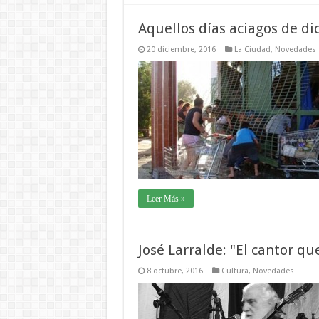
Aquellos días aciagos de d
20 diciembre, 2016
La Ciudad
,
Novedades
Leer Más »
José Larralde: "El cantor qu
8 octubre, 2016
Cultura
,
Novedades