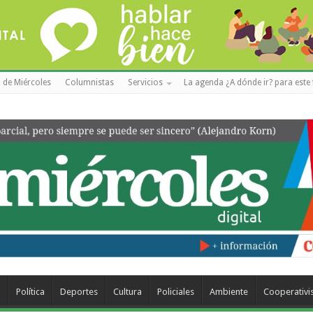
 de Miércoles
Columnistas
Servicios
La agenda ¿A dónde ir? para este 
a
Política
Deportes
Cultura
Policiales
Ambiente
Cooperativ