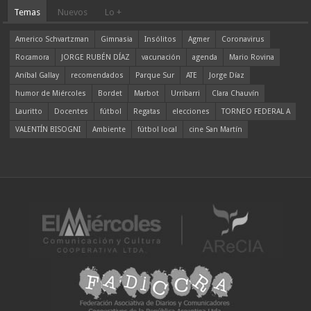
Temas
Nuevos
Lo +
Americo Schvartzman
Gimnasia
Insólitos
Agmer
Coronavirus
Rocamora
JORGE RUBÉN DÍAZ
vacunación
agenda
Mario Rovina
Aníbal Gallay
recomendados
Parque Sur
ATE
Jorge Díaz
humor de Miércoles
Bordet
Marbot
Urribarri
Clara Chauvín
Lauritto
Docentes
fútbol
Regatas
elecciones
TORNEO FEDERAL A
VALENTÍN BISOGNI
Ambiente
fútbol local
cine San Martín