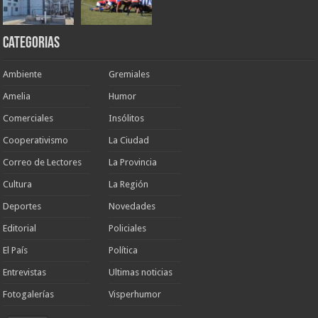
Categorias
Ambiente
Gremiales
Amelia
Humor
Comerciales
Insólitos
Cooperativismo
La Ciudad
Correo de Lectores
La Provincia
Cultura
La Región
Deportes
Novedades
Editorial
Policiales
El País
Política
Entrevistas
Ultimas noticias
Fotogalerías
Visperhumor