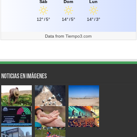
Sáb
Dom
Lun
12°
/
5°
14°
/
5°
14°
/
3°
Data from
Tiempo3.com
Noticias en Imágenes