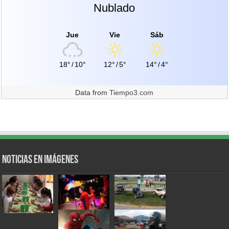
Nublado
Jue
Vie
Sáb
18°
/
10°
12°
/
5°
14°
/
4°
Data from
Tiempo3.com
Noticias en Imágenes