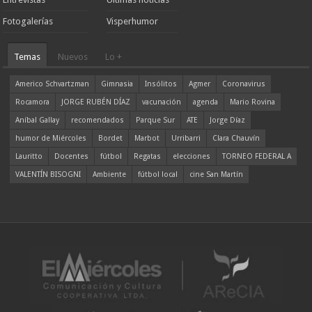
Fotogalerías
Visperhumor
Temas
Nuevos
Lo +
Americo Schvartzman
Gimnasia
Insólitos
Agmer
Coronavirus
Rocamora
JORGE RUBÉN DÍAZ
vacunación
agenda
Mario Rovina
Aníbal Gallay
recomendados
Parque Sur
ATE
Jorge Díaz
humor de Miércoles
Bordet
Marbot
Urribarri
Clara Chauvín
Lauritto
Docentes
fútbol
Regatas
elecciones
TORNEO FEDERAL A
VALENTÍN BISOGNI
Ambiente
fútbol local
cine San Martín