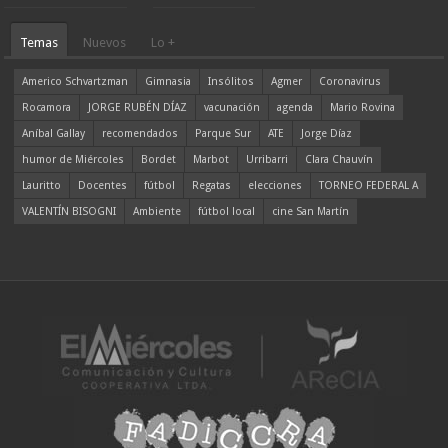
Temas
Nuevos
Lo +
Americo Schvartzman
Gimnasia
Insólitos
Agmer
Coronavirus
Rocamora
JORGE RUBÉN DÍAZ
vacunación
agenda
Mario Rovina
Aníbal Gallay
recomendados
Parque Sur
ATE
Jorge Díaz
humor de Miércoles
Bordet
Marbot
Urribarri
Clara Chauvín
Lauritto
Docentes
fútbol
Regatas
elecciones
TORNEO FEDERAL A
VALENTÍN BISOGNI
Ambiente
fútbol local
cine San Martín