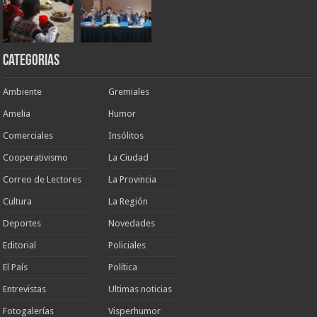
Categorias
Ambiente
Gremiales
Amelia
Humor
Comerciales
Insólitos
Cooperativismo
La Ciudad
Correo de Lectores
La Provincia
Cultura
La Región
Deportes
Novedades
Editorial
Policiales
El País
Política
Entrevistas
Ultimas noticias
Fotogalerías
Visperhumor