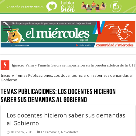
Ignacio Valín y Pamela García se impusieron en la prueba atlética de la UT
Traigo el litoral en mi canción: 100 años de Aníbal Sampayo
Inicio
»
Temas Publicaciones: Los docentes hicieron saber sus demandas al
Gobierno
Temas Publicaciones:
Los docentes hicieron
saber sus demandas al Gobierno
Los docentes hicieron saber sus demandas
al Gobierno
30 enero, 2015
La Provincia
,
Novedades