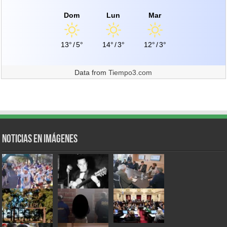
Dom
Lun
Mar
13°
/
5°
14°
/
3°
12°
/
3°
Data from
Tiempo3.com
Noticias en Imágenes