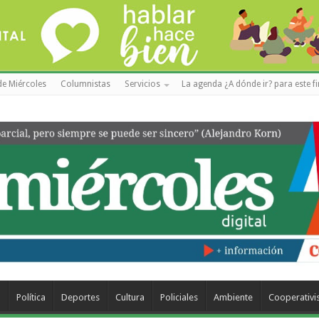
de Miércoles
Columnistas
Servicios
La agenda ¿A dónde ir? para este f
a
Política
Deportes
Cultura
Policiales
Ambiente
Cooperativ