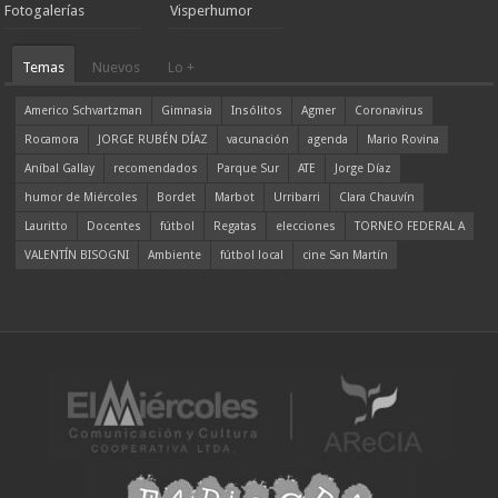
Fotogalerías
Visperhumor
Temas
Nuevos
Lo +
Americo Schvartzman
Gimnasia
Insólitos
Agmer
Coronavirus
Rocamora
JORGE RUBÉN DÍAZ
vacunación
agenda
Mario Rovina
Aníbal Gallay
recomendados
Parque Sur
ATE
Jorge Díaz
humor de Miércoles
Bordet
Marbot
Urribarri
Clara Chauvín
Lauritto
Docentes
fútbol
Regatas
elecciones
TORNEO FEDERAL A
VALENTÍN BISOGNI
Ambiente
fútbol local
cine San Martín