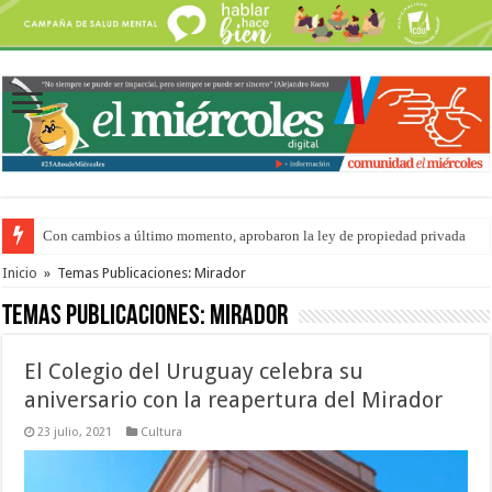
Con cambios a último momento, aprobaron la ley de propiedad privada
Del viernes 7 al domingo 9 de agosto: la agenda ¿A dónde ir? para este find
Inicio
»
Temas Publicaciones: Mirador
Temas Publicaciones:
Mirador
El Colegio del Uruguay celebra su
aniversario con la reapertura del Mirador
23 julio, 2021
Cultura