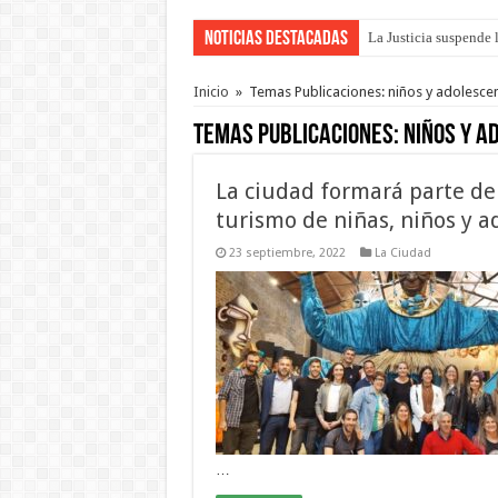
Noticias Destacadas
La Justicia suspende 
Se presentará la obra
Inicio
»
Temas Publicaciones: niños y adolesce
Temas Publicaciones:
niños y a
La ciudad formará parte del
turismo de niñas, niños y a
23 septiembre, 2022
La Ciudad
…