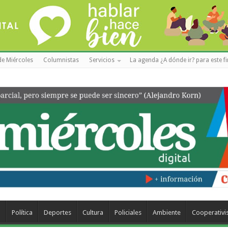
de Miércoles
Columnistas
Servicios
La agenda ¿A dónde ir? para este f
a
Política
Deportes
Cultura
Policiales
Ambiente
Cooperativ