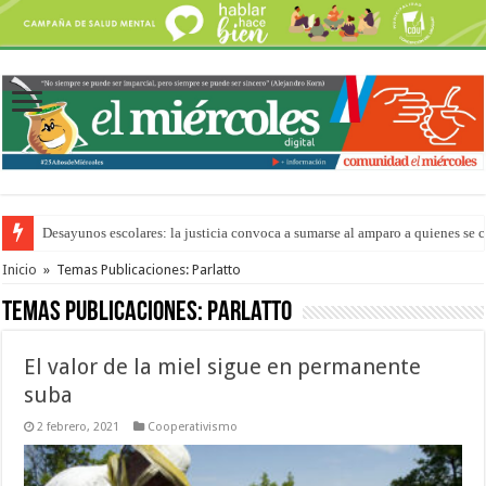
Desayunos escolares: la justicia convoca a sumarse al amparo a quienes se 
“La Feria en tu Barrio” para agostocon sus días y horarios
Inicio
»
Temas Publicaciones: Parlatto
Temas Publicaciones:
Parlatto
El valor de la miel sigue en permanente
suba
2 febrero, 2021
Cooperativismo