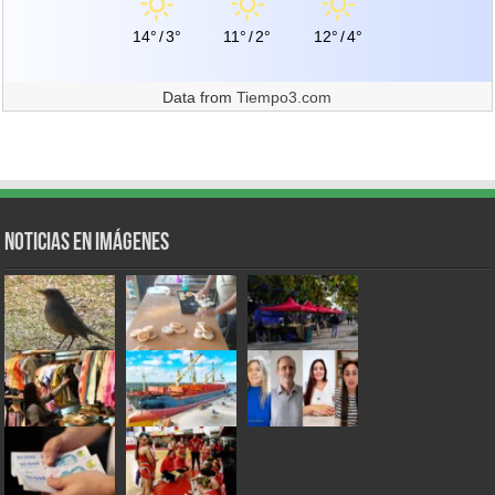
14°
/
3°
11°
/
2°
12°
/
4°
Data from
Tiempo3.com
Noticias en Imágenes