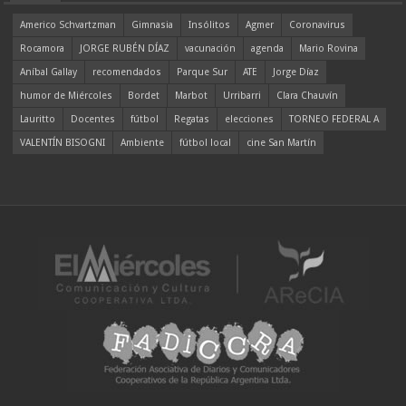
Americo Schvartzman
Gimnasia
Insólitos
Agmer
Coronavirus
Rocamora
JORGE RUBÉN DÍAZ
vacunación
agenda
Mario Rovina
Aníbal Gallay
recomendados
Parque Sur
ATE
Jorge Díaz
humor de Miércoles
Bordet
Marbot
Urribarri
Clara Chauvín
Lauritto
Docentes
fútbol
Regatas
elecciones
TORNEO FEDERAL A
VALENTÍN BISOGNI
Ambiente
fútbol local
cine San Martín