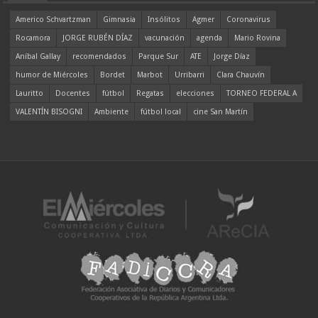
Americo Schvartzman
Gimnasia
Insólitos
Agmer
Coronavirus
Rocamora
JORGE RUBÉN DÍAZ
vacunación
agenda
Mario Rovina
Aníbal Gallay
recomendados
Parque Sur
ATE
Jorge Díaz
humor de Miércoles
Bordet
Marbot
Urribarri
Clara Chauvín
Lauritto
Docentes
fútbol
Regatas
elecciones
TORNEO FEDERAL A
VALENTÍN BISOGNI
Ambiente
fútbol local
cine San Martín