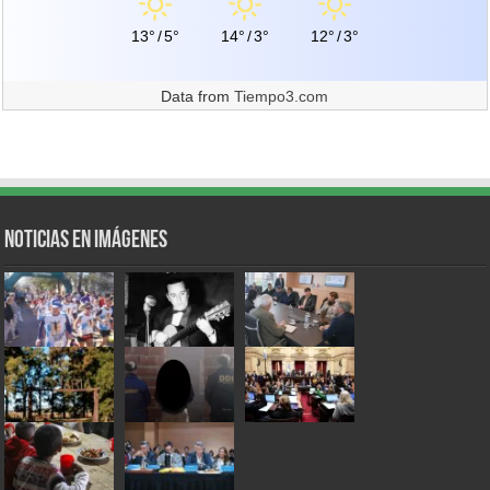
13°
/
5°
14°
/
3°
12°
/
3°
Data from
Tiempo3.com
Noticias en Imágenes