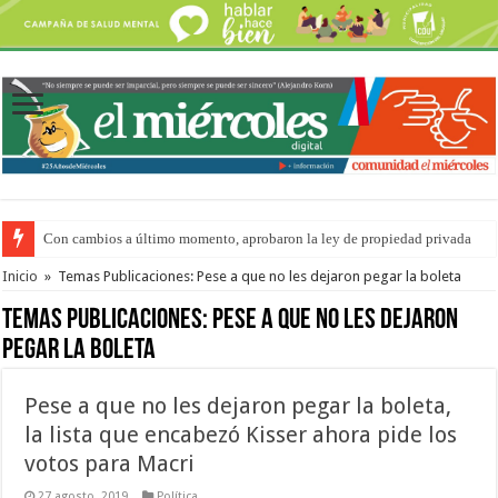
Con cambios a último momento, aprobaron la ley de propiedad privada
Adopción en Entre Ríos: el 35% de los 90 niños, niñas y adolescentes que 
Inicio
»
Temas Publicaciones: Pese a que no les dejaron pegar la boleta
Temas Publicaciones:
Pese a que no les dejaron
pegar la boleta
Pese a que no les dejaron pegar la boleta,
la lista que encabezó Kisser ahora pide los
votos para Macri
27 agosto, 2019
Política