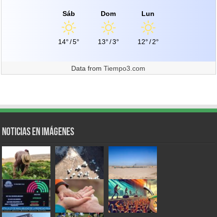
Sáb
Dom
Lun
14°
/
5°
13°
/
3°
12°
/
2°
Data from
Tiempo3.com
Noticias en Imágenes