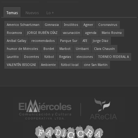
Temas
Nuevos
Lo +
Americo Schvartzman
Gimnasia
Insólitos
Agmer
Coronavirus
Rocamora
JORGE RUBÉN DÍAZ
vacunación
agenda
Mario Rovina
Aníbal Gallay
recomendados
Parque Sur
ATE
Jorge Díaz
humor de Miércoles
Bordet
Marbot
Urribarri
Clara Chauvín
Lauritto
Docentes
fútbol
Regatas
elecciones
TORNEO FEDERAL A
VALENTÍN BISOGNI
Ambiente
fútbol local
cine San Martín