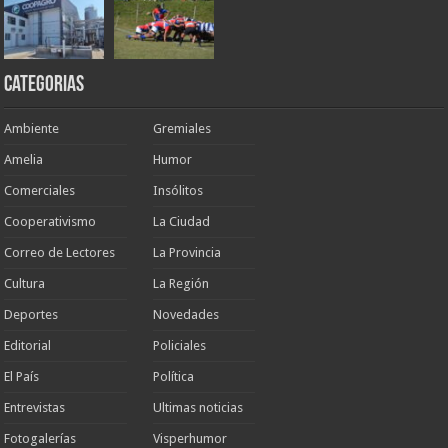
Categorias
Ambiente
Gremiales
Amelia
Humor
Comerciales
Insólitos
Cooperativismo
La Ciudad
Correo de Lectores
La Provincia
Cultura
La Región
Deportes
Novedades
Editorial
Policiales
El País
Política
Entrevistas
Ultimas noticias
Fotogalerías
Visperhumor