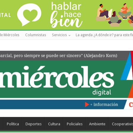
de Miércoles
Columnistas
Servicios
La agenda ¿A dónde ir? para este f
a
Política
Deportes
Cultura
Policiales
Ambiente
Cooperativ