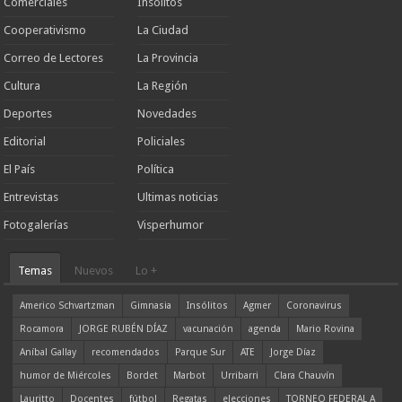
Comerciales
Insólitos
Cooperativismo
La Ciudad
Correo de Lectores
La Provincia
Cultura
La Región
Deportes
Novedades
Editorial
Policiales
El País
Política
Entrevistas
Ultimas noticias
Fotogalerías
Visperhumor
Temas
Nuevos
Lo +
Americo Schvartzman
Gimnasia
Insólitos
Agmer
Coronavirus
Rocamora
JORGE RUBÉN DÍAZ
vacunación
agenda
Mario Rovina
Aníbal Gallay
recomendados
Parque Sur
ATE
Jorge Díaz
humor de Miércoles
Bordet
Marbot
Urribarri
Clara Chauvín
Lauritto
Docentes
fútbol
Regatas
elecciones
TORNEO FEDERAL A