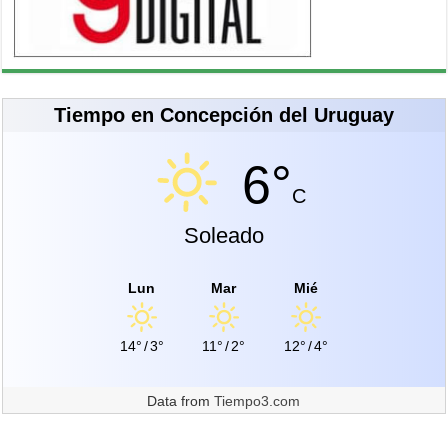
Tiempo en Concepción del Uruguay
6°
C
Soleado
Lun
Mar
Mié
14°
/
3°
11°
/
2°
12°
/
4°
Data from
Tiempo3.com