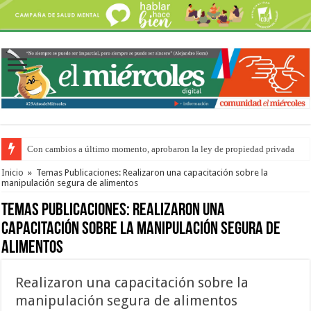
Con cambios a último momento, aprobaron la ley de propiedad privada
Adopción en Entre Ríos: el 35% de los 90 niños, niñas y adolescentes que 
Inicio
»
Temas Publicaciones: Realizaron una capacitación sobre la
manipulación segura de alimentos
Temas Publicaciones:
Realizaron una
capacitación sobre la manipulación segura de
alimentos
Realizaron una capacitación sobre la
manipulación segura de alimentos