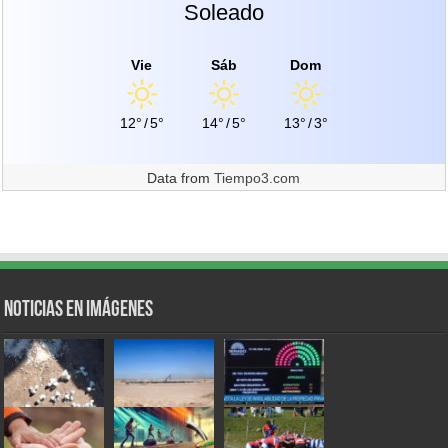
Soleado
Vie
Sáb
Dom
12°
/
5°
14°
/
5°
13°
/
3°
Data from
Tiempo3.com
Noticias en Imágenes