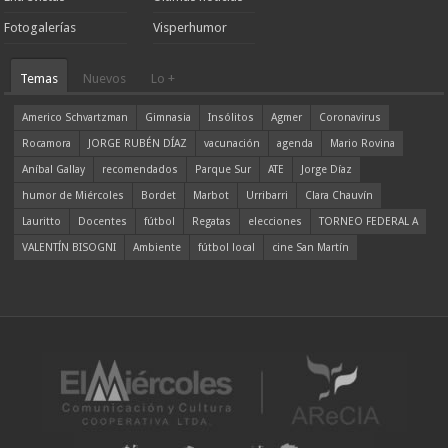
Fotogalerías
Visperhumor
Temas
Nuevos
Lo +
Americo Schvartzman
Gimnasia
Insólitos
Agmer
Coronavirus
Rocamora
JORGE RUBÉN DÍAZ
vacunación
agenda
Mario Rovina
Aníbal Gallay
recomendados
Parque Sur
ATE
Jorge Díaz
humor de Miércoles
Bordet
Marbot
Urribarri
Clara Chauvín
Lauritto
Docentes
fútbol
Regatas
elecciones
TORNEO FEDERAL A
VALENTÍN BISOGNI
Ambiente
fútbol local
cine San Martín