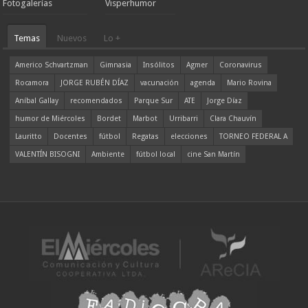
Fotogalerías
Visperhumor
Temas
Nuevos
Lo +
Americo Schvartzman
Gimnasia
Insólitos
Agmer
Coronavirus
Rocamora
JORGE RUBÉN DÍAZ
vacunación
agenda
Mario Rovina
Aníbal Gallay
recomendados
Parque Sur
ATE
Jorge Díaz
humor de Miércoles
Bordet
Marbot
Urribarri
Clara Chauvín
Lauritto
Docentes
fútbol
Regatas
elecciones
TORNEO FEDERAL A
VALENTÍN BISOGNI
Ambiente
fútbol local
cine San Martín