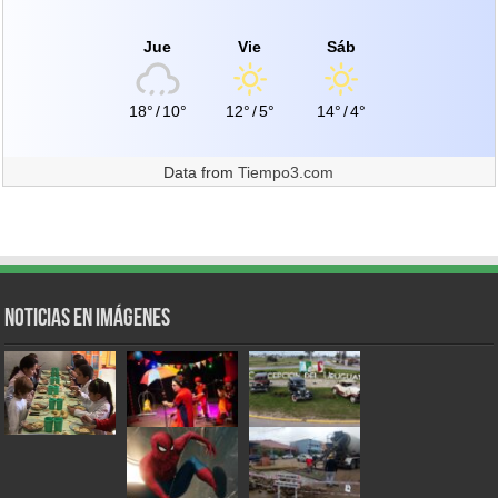
Jue
Vie
Sáb
18°
/
10°
12°
/
5°
14°
/
4°
Data from
Tiempo3.com
Noticias en Imágenes