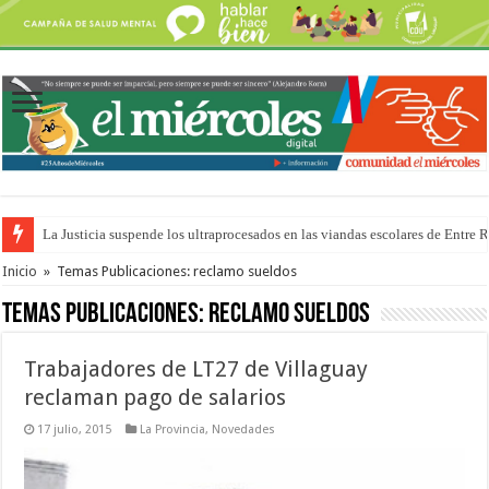
La Justicia suspende los ultraprocesados en las viandas escolares de Entre 
Se presentará la obra “La Runfla de los Macanos”
Inicio
»
Temas Publicaciones: reclamo sueldos
Temas Publicaciones:
reclamo sueldos
Trabajadores de LT27 de Villaguay
reclaman pago de salarios
17 julio, 2015
La Provincia
,
Novedades