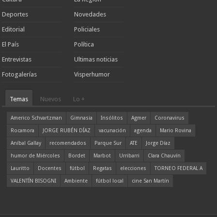
Deportes
Novedades
Editorial
Policiales
El País
Política
Entrevistas
Ultimas noticias
Fotogalerías
Visperhumor
Temas
Nuevos
Lo +
Americo Schvartzman
Gimnasia
Insólitos
Agmer
Coronavirus
Rocamora
JORGE RUBÉN DÍAZ
vacunación
agenda
Mario Rovina
Aníbal Gallay
recomendados
Parque Sur
ATE
Jorge Díaz
humor de Miércoles
Bordet
Marbot
Urribarri
Clara Chauvín
Lauritto
Docentes
fútbol
Regatas
elecciones
TORNEO FEDERAL A
VALENTÍN BISOGNI
Ambiente
fútbol local
cine San Martín