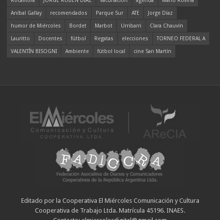
Rocamora
JORGE RUBÉN DÍAZ
vacunación
agenda
Mario Rovina
Aníbal Gallay
recomendados
Parque Sur
ATE
Jorge Díaz
humor de Miércoles
Bordet
Marbot
Urribarri
Clara Chauvín
Lauritto
Docentes
fútbol
Regatas
elecciones
TORNEO FEDERAL A
VALENTÍN BISOGNI
Ambiente
fútbol local
cine San Martín
Editado por la Cooperativa El Miércoles Comunicación y Cultura
Cooperativa de Trabajo Ltda. Matrícula 45196. INAES.