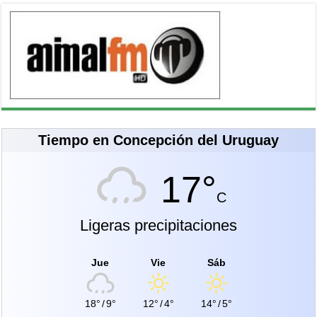
Tiempo en Concepción del Uruguay
17°
C
Ligeras precipitaciones
Jue
Vie
Sáb
18°
/
9°
12°
/
4°
14°
/
5°