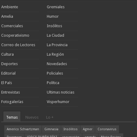
Ambiente
Gremiales
Amelia
Humor
Comerciales
Insólitos
Cooperativismo
La Ciudad
Correo de Lectores
La Provincia
Cultura
La Región
Deportes
Novedades
Editorial
Policiales
El País
Política
Entrevistas
Ultimas noticias
Fotogalerías
Visperhumor
Temas
Nuevos
Lo +
Americo Schvartzman
Gimnasia
Insólitos
Agmer
Coronavirus