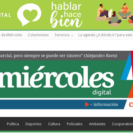
 de Miércoles
Columnistas
Servicios
La agenda ¿A dónde ir? para este 
a
Política
Deportes
Cultura
Policiales
Ambiente
Cooperativ