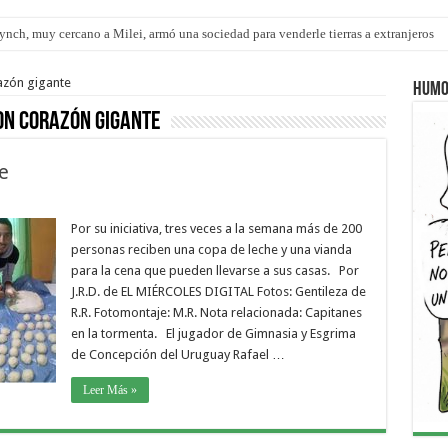
nch, muy cercano a Milei, armó una sociedad para venderle tierras a extranjeros
pítulo de extranjerización de tierras
azón gigante
Humo
on corazón gigante
e
Por su iniciativa, tres veces a la semana más de 200
personas reciben una copa de leche y una vianda
para la cena que pueden llevarse a sus casas. Por
J.R.D. de EL MIÉRCOLES DIGITAL Fotos: Gentileza de
R.R. Fotomontaje: M.R. Nota relacionada: Capitanes
en la tormenta. El jugador de Gimnasia y Esgrima
de Concepción del Uruguay Rafael …
Leer Más »