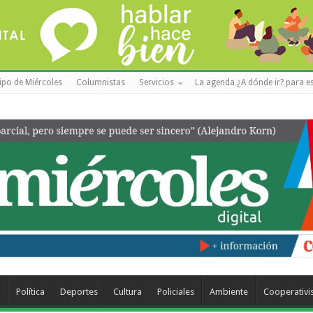
ipo de Miércoles
Columnistas
Servicios
La agenda ¿A dónde ir? para es
a
Política
Deportes
Cultura
Policiales
Ambiente
Cooperativ