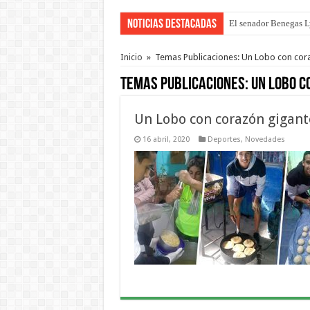
Noticias Destacadas
El senador Benegas Ly
El gobierno baja el ca
Inicio
»
Temas Publicaciones: Un Lobo con cor
Temas Publicaciones:
Un Lobo c
Un Lobo con corazón gigant
16 abril, 2020
Deportes
,
Novedades