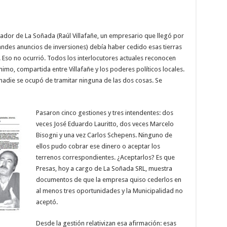
llador de La Soñada (Raúl Villafañe, un empresario que llegó por
ndes anuncios de inversiones) debía haber cedido esas tierras
Eso no ocurrió. Todos los interlocutores actuales reconocen
mo, compartida entre Villafañe y los poderes políticos locales.
adie se ocupó de tramitar ninguna de las dos cosas. Se
Pasaron cinco gestiones y tres intendentes: dos
veces José Eduardo Lauritto, dos veces Marcelo
Bisogni y una vez Carlos Schepens. Ninguno de
ellos pudo cobrar ese dinero o aceptar los
terrenos correspondientes. ¿Aceptarlos? Es que
Presas, hoy a cargo de La Soñada SRL, muestra
documentos de que la empresa quiso cederlos en
al menos tres oportunidades y la Municipalidad no
aceptó.
Desde la gestión relativizan esa afirmación: esas