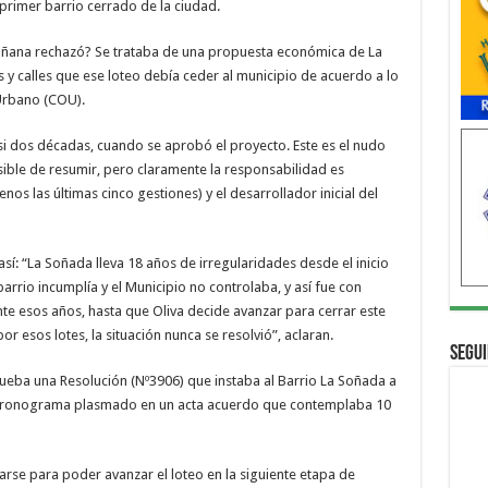
primer barrio cerrado de la ciudad.
añana rechazó? Se trataba de una propuesta económica de La
 calles que ese loteo debía ceder al municipio de acuerdo a lo
Urbano (COU).
i dos décadas, cuando se aprobó el proyecto. Este es el nudo
sible de resumir, pero claramente la responsabilidad es
os las últimas cinco gestiones) y el desarrollador inicial del
así: “La Soñada lleva 18 años de irregularidades desde el inicio
barrio incumplía y el Municipio no controlaba, y así fue con
nte esos años, hasta que Oliva decide avanzar para cerrar este
r esos lotes, la situación nunca se resolvió”, aclaran.
Segui
ueba una Resolución (Nº3906) que instaba al Barrio La Soñada a
 cronograma plasmado en un acta acuerdo que contemplaba 10
se para poder avanzar el loteo en la siguiente etapa de