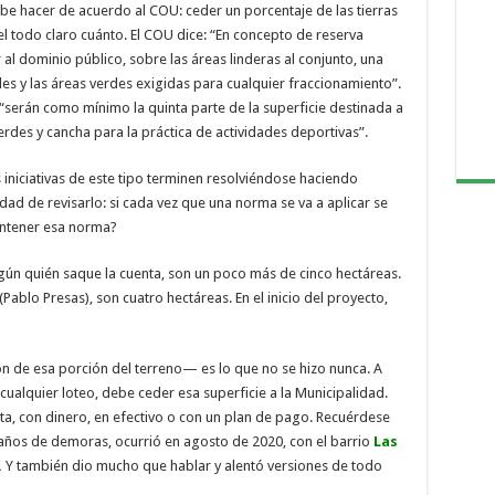
ebe hacer de acuerdo al COU: ceder un porcentaje de las tierras
l todo claro cuánto. El COU dice: “En concepto de reserva
al dominio público, sobre las áreas linderas al conjunto, una
alles y las áreas verdes exigidas para cualquier fraccionamiento”.
serán como mínimo la quinta parte de la superficie destinada a
rdes y cancha para la práctica de actividades deportivas”.
s iniciativas de este tipo terminen resolviéndose haciendo
dad de revisarlo: si cada vez que una norma se va a aplicar se
antener esa norma?
egún quién saque la cuenta, son un poco más de cinco hectáreas.
ablo Presas), son cuatro hectáreas. En el inicio del proyecto,
n de esa porción del terreno— es lo que no se hizo nunca. A
 cualquier loteo, debe ceder esa superficie a la Municipalidad.
a, con dinero, en efectivo o con un plan de pago. Recuérdese
s años de demoras, ocurrió en agosto de 2020, con el barrio
Las
.
Y también dio mucho que hablar y alentó versiones de todo