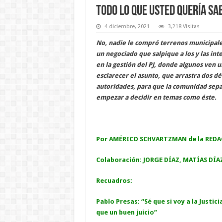
Todo lo que usted quería sa
4 diciembre, 2021
3,218 Visitas
No, nadie le compró terrenos municipales
un negociado que salpique a los y las in
en la gestión del PJ, donde algunos ven 
esclarecer el asunto, que arrastra dos d
autoridades, para que la comunidad sepa 
empezar a decidir en temas como éste.
Por AMÉRICO SCHVARTZMAN de la RED
Colaboración: JORGE DÍAZ, MATÍAS DÍ
Recuadros:
Pablo Presas: “Sé que si voy a la Justi
que un buen juicio”