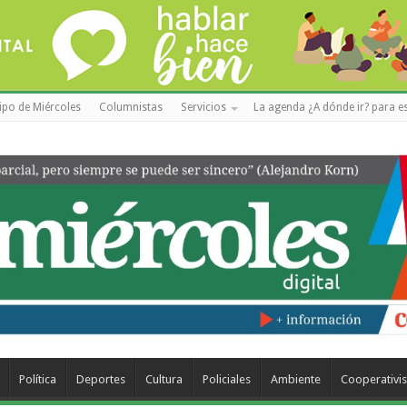
ipo de Miércoles
Columnistas
Servicios
La agenda ¿A dónde ir? para es
Política
Deportes
Cultura
Policiales
Ambiente
Cooperativi