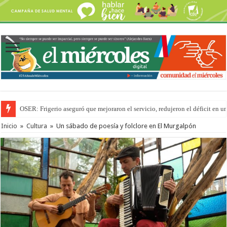
OSER: Frigerio aseguró que mejoraron el servicio, redujeron el déficit e
Por primera vez hicieron una cirugía de reconstrucción torácica en el Hospi
Inicio
»
Cultura
»
Un sábado de poesía y folclore en El Murgalpón