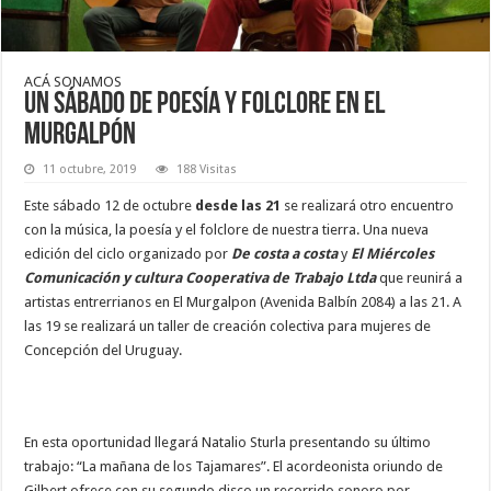
ACÁ SONAMOS
Un sábado de poesía y folclore en El
Murgalpón
11 octubre, 2019
188 Visitas
Este sábado 12 de octubre
desde las 21
se realizará otro encuentro
con la música, la poesía y el folclore de nuestra tierra. Una nueva
edición del ciclo organizado por
De costa a costa
y
El Miércoles
Comunicación y cultura Cooperativa de Trabajo Ltda
que reunirá a
artistas entrerrianos en El Murgalpon (Avenida Balbín 2084) a las 21. A
las 19 se realizará un taller de creación colectiva para mujeres de
Concepción del Uruguay.
En esta oportunidad llegará Natalio Sturla presentando su último
trabajo: “La mañana de los Tajamares”. El acordeonista oriundo de
Gilbert ofrece con su segundo disco un recorrido sonoro por