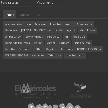
Fotogalerías
Visperhumor
Temas
Nuevos
Lo +
Americo Schvartzman
Gimnasia
Insólitos
Agmer
Coronavirus
Rocamora
JORGE RUBÉN DÍAZ
vacunación
agenda
Mario Rovina
Aníbal Gallay
recomendados
Parque Sur
ATE
Jorge Díaz
humor de Miércoles
Bordet
Marbot
Urribarri
Clara Chauvín
Lauritto
Docentes
fútbol
Regatas
elecciones
TORNEO FEDERAL A
VALENTÍN BISOGNI
Ambiente
fútbol local
cine San Martín