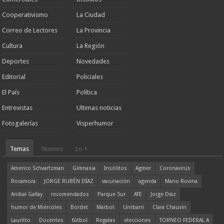
Cooperativismo
La Ciudad
Correo de Lectores
La Provincia
Cultura
La Región
Deportes
Novedades
Editorial
Policiales
El País
Política
Entrevistas
Ultimas noticias
Fotogalerías
Visperhumor
Temas
Nuevos
Lo +
Americo Schvartzman
Gimnasia
Insólitos
Agmer
Coronavirus
Rocamora
JORGE RUBÉN DÍAZ
vacunación
agenda
Mario Rovina
Aníbal Gallay
recomendados
Parque Sur
ATE
Jorge Díaz
humor de Miércoles
Bordet
Marbot
Urribarri
Clara Chauvín
Lauritto
Docentes
fútbol
Regatas
elecciones
TORNEO FEDERAL A