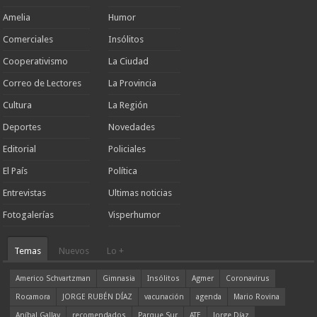
Amelia
Humor
Comerciales
Insólitos
Cooperativismo
La Ciudad
Correo de Lectores
La Provincia
Cultura
La Región
Deportes
Novedades
Editorial
Policiales
El País
Política
Entrevistas
Ultimas noticias
Fotogalerías
Visperhumor
Temas
Nuevos
Lo +
Americo Schvartzman
Gimnasia
Insólitos
Agmer
Coronavirus
Rocamora
JORGE RUBÉN DÍAZ
vacunación
agenda
Mario Rovina
Aníbal Gallay
recomendados
Parque Sur
ATE
Jorge Díaz