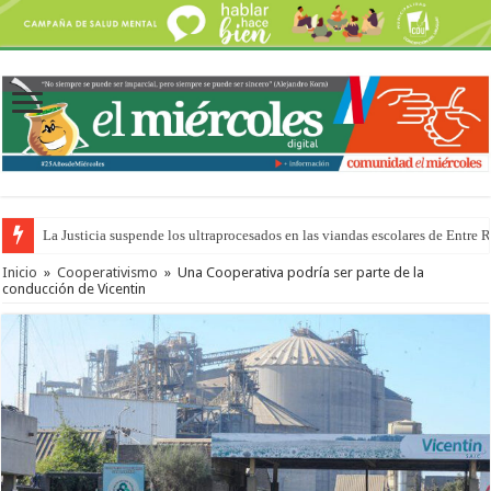
La Justicia suspende los ultraprocesados en las viandas escolares de Entre 
Se presentará la obra “La Runfla de los Macanos”
Inicio
»
Cooperativismo
»
Una Cooperativa podría ser parte de la
conducción de Vicentin