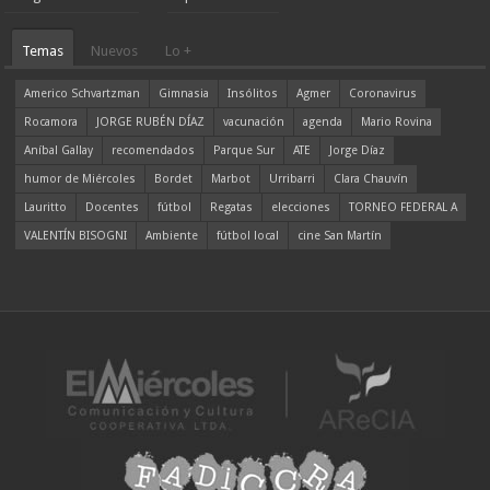
Temas
Nuevos
Lo +
Americo Schvartzman
Gimnasia
Insólitos
Agmer
Coronavirus
Rocamora
JORGE RUBÉN DÍAZ
vacunación
agenda
Mario Rovina
Aníbal Gallay
recomendados
Parque Sur
ATE
Jorge Díaz
humor de Miércoles
Bordet
Marbot
Urribarri
Clara Chauvín
Lauritto
Docentes
fútbol
Regatas
elecciones
TORNEO FEDERAL A
VALENTÍN BISOGNI
Ambiente
fútbol local
cine San Martín