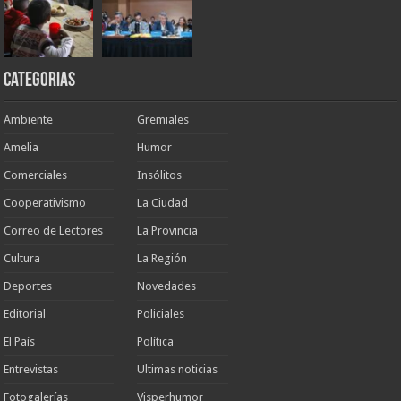
Categorias
Ambiente
Gremiales
Amelia
Humor
Comerciales
Insólitos
Cooperativismo
La Ciudad
Correo de Lectores
La Provincia
Cultura
La Región
Deportes
Novedades
Editorial
Policiales
El País
Política
Entrevistas
Ultimas noticias
Fotogalerías
Visperhumor