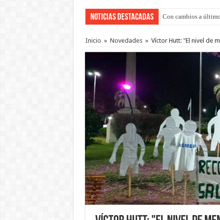
Noticias Destacadas
Con cambios a último
Del viernes 7 al domi
Inicio
»
Novedades
»
Víctor Hutt: "El nivel d