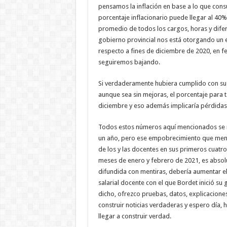
pensamos la inflación en base a lo que cons
porcentaje inflacionario puede llegar al 40
promedio de todos los cargos, horas y difer
gobierno provincial nos está otorgando un
respecto a fines de diciembre de 2020, en 
seguiremos bajando.
Si verdaderamente hubiera cumplido con su o
aunque sea sin mejoras, el porcentaje para
diciembre y eso además implicaría pérdidas
Todos estos números aquí mencionados se r
un año, pero ese empobrecimiento que men
de los y las docentes en sus primeros cuat
meses de enero y febrero de 2021, es absolu
difundida con mentiras, debería aumentar el
salarial docente con el que Bordet inició su
dicho, ofrezco pruebas, datos, explicacione
construir noticias verdaderas y espero día, 
llegar a construir verdad.