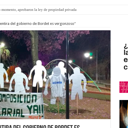
 momento, aprobaron la ley de propiedad privada
ngo 9 de agosto: la agenda ¿A dónde ir? para este finde
e mentira del gobierno de Bordet es vergonzoso"