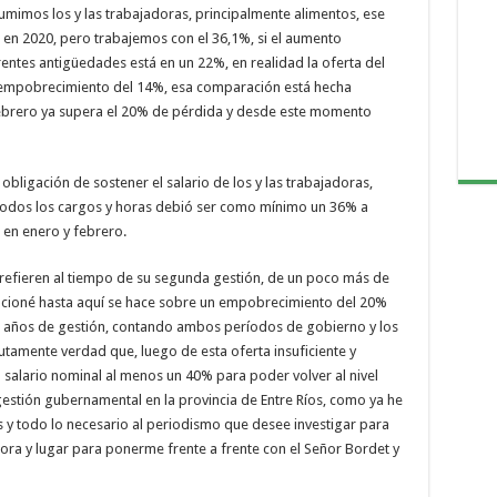
umimos los y las trabajadoras, principalmente alimentos, ese
% en 2020, pero trabajemos con el 36,1%, si el aumento
entes antigüedades está en un 22%, en realidad la oferta del
 empobrecimiento del 14%, esa comparación está hecha
febrero ya supera el 20% de pérdida y desde este momento
bligación de sostener el salario de los y las trabajadoras,
 todos los cargos y horas debió ser como mínimo un 36% a
 en enero y febrero.
efieren al tiempo de su segunda gestión, de un poco más de
cioné hasta aquí se hace sobre un empobrecimiento del 20%
ro años de gestión, contando ambos períodos de gobierno y los
tamente verdad que, luego de esta oferta insuficiente y
 salario nominal al menos un 40% para poder volver al nivel
 gestión gubernamental en la provincia de Entre Ríos, como ya he
s y todo lo necesario al periodismo que desee investigar para
hora y lugar para ponerme frente a frente con el Señor Bordet y