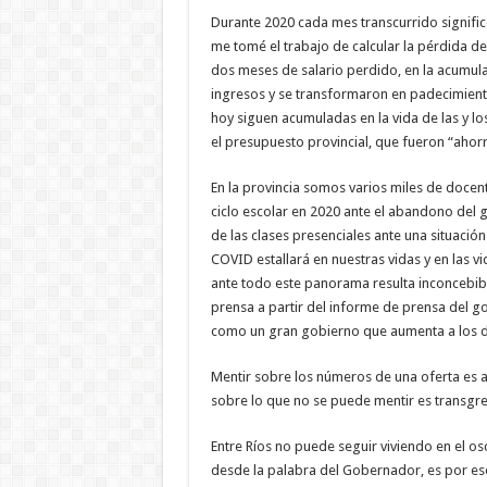
Durante 2020 cada mes transcurrido significó 
me tomé el trabajo de calcular la pérdida de
dos meses de salario perdido, en la acumul
ingresos y se transformaron en padecimiento
hoy siguen acumuladas en la vida de las y 
el presupuesto provincial, que fueron “ahor
En la provincia somos varios miles de doce
ciclo escolar en 2020 ante el abandono del 
de las clases presenciales ante una situaci
COVID estallará en nuestras vidas y en las vi
ante todo este panorama resulta inconcebibl
prensa a partir del informe de prensa del go
como un gran gobierno que aumenta a los 
Mentir sobre los números de una oferta es a
sobre lo que no se puede mentir es transgred
Entre Ríos no puede seguir viviendo en el osc
desde la palabra del Gobernador, es por eso