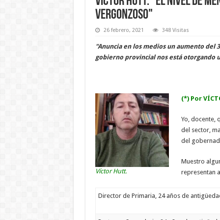
Víctor Hutt: "El nivel de me
vergonzoso"
26 febrero, 2021
348 Visitas
"Anuncia en los medios un aumento del 36
gobierno provincial nos está otorgando
(*) Por VÍC
Yo, docente, 
del sector, m
del gobernado
Muestro algu
Víctor Hutt.
representan a
Director de Primaria, 24 años de antigüeda