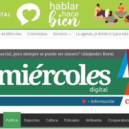
 de Miércoles
Columnistas
Servicios
La agenda ¿A dónde ir? para este 
a
Política
Deportes
Cultura
Policiales
Ambiente
Cooperativi