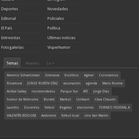
Deportes
Novedades
Editorial
Policiales
El País
Política
Entrevistas
Ultimas noticias
Fotogalerías
Visperhumor
Temas
Nuevos
Lo +
Americo Schvartzman
Gimnasia
Insólitos
Agmer
Coronavirus
Rocamora
JORGE RUBÉN DÍAZ
vacunación
agenda
Mario Rovina
Aníbal Gallay
recomendados
Parque Sur
ATE
Jorge Díaz
humor de Miércoles
Bordet
Marbot
Urribarri
Clara Chauvín
Lauritto
Docentes
fútbol
Regatas
elecciones
TORNEO FEDERAL A
VALENTÍN BISOGNI
Ambiente
fútbol local
cine San Martín