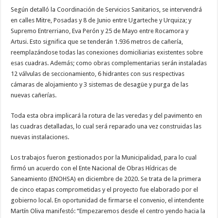
Según detalló la Coordinación de Servicios Sanitarios, se intervendrá
en calles Mitre, Posadas y 8 de Junio entre Ugarteche y Urquiza; y
Supremo Entrerriano, Eva Perón y 25 de Mayo entre Rocamora y
Artusi. Esto significa que se tenderán 1.936 metros de cañería,
reemplazándose todas las conexiones domiciliarias existentes sobre
esas cuadras. Además; como obras complementarias serán instaladas
12 válvulas de seccionamiento, 6 hidrantes con sus respectivas
cámaras de alojamiento y 3 sistemas de desagüe y purga de las
nuevas cañerías.
Toda esta obra implicará la rotura de las veredas y del pavimento en
las cuadras detalladas, lo cual será reparado una vez construidas las
nuevas instalaciones.
Los trabajos fueron gestionados por la Municipalidad, para lo cual
firmó un acuerdo con el Ente Nacional de Obras Hídricas de
Saneamiento (ENOHSA) en diciembre de 2020. Se trata de la primera
de cinco etapas comprometidas y el proyecto fue elaborado por el
gobierno local. En oportunidad de firmarse el convenio, el intendente
Martín Oliva manifestó: “Empezaremos desde el centro yendo hacia la