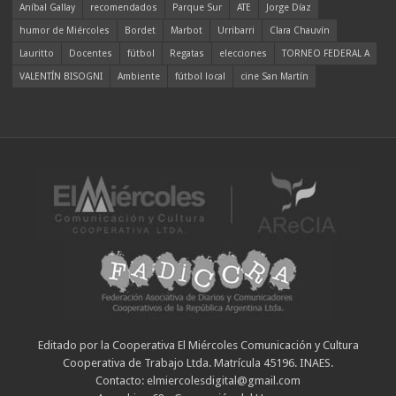
Aníbal Gallay
recomendados
Parque Sur
ATE
Jorge Díaz
humor de Miércoles
Bordet
Marbot
Urribarri
Clara Chauvín
Lauritto
Docentes
fútbol
Regatas
elecciones
TORNEO FEDERAL A
VALENTÍN BISOGNI
Ambiente
fútbol local
cine San Martín
Editado por la Cooperativa El Miércoles Comunicación y Cultura
Cooperativa de Trabajo Ltda. Matrícula 45196. INAES.
Contacto: elmiercolesdigital@gmail.com