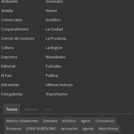
Ambiente
Gremiales
Amelia
Humor
Comerciales
Insólitos
Cooperativismo
La Ciudad
Correo de Lectores
La Provincia
Cultura
La Región
Deportes
Novedades
Editorial
Policiales
El País
Política
Entrevistas
Ultimas noticias
Fotogalerías
Visperhumor
Temas
Nuevos
Lo +
Americo Schvartzman
Gimnasia
Insólitos
Agmer
Coronavirus
Rocamora
JORGE RUBÉN DÍAZ
vacunación
agenda
Mario Rovina