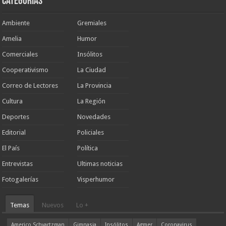
Categorias
Ambiente
Gremiales
Amelia
Humor
Comerciales
Insólitos
Cooperativismo
La Ciudad
Correo de Lectores
La Provincia
Cultura
La Región
Deportes
Novedades
Editorial
Policiales
El País
Política
Entrevistas
Ultimas noticias
Fotogalerías
Visperhumor
Temas
Nuevos
Lo +
Americo Schvartzman
Gimnasia
Insólitos
Agmer
Coronavirus