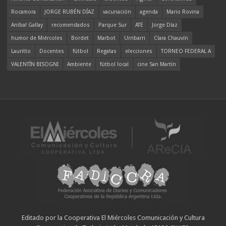
Rocamora
JORGE RUBÉN DÍAZ
vacunación
agenda
Mario Rovina
Aníbal Gallay
recomendados
Parque Sur
ATE
Jorge Díaz
humor de Miércoles
Bordet
Marbot
Urribarri
Clara Chauvín
Lauritto
Docentes
fútbol
Regatas
elecciones
TORNEO FEDERAL A
VALENTÍN BISOGNI
Ambiente
fútbol local
cine San Martín
Editado por la Cooperativa El Miércoles Comunicación y Cultura