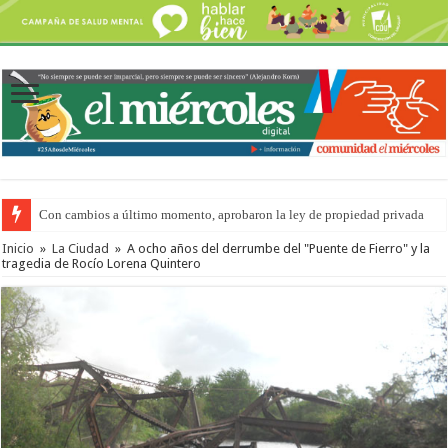
Con cambios a último momento, aprobaron la ley de propiedad privada
Adopción en Entre Ríos: el 35% de los 90 niños, niñas y adolescentes que 
Inicio
»
La Ciudad
»
A ocho años del derrumbe del "Puente de Fierro" y la
tragedia de Rocío Lorena Quintero