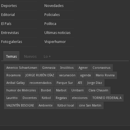
Deportes
Novedades
Editorial
Policiales
El País
Política
Entrevistas
Ultimas noticias
Fotogalerías
Visperhumor
Temas
Nuevos
Lo +
Americo Schvartzman
Gimnasia
Insólitos
Agmer
Coronavirus
Rocamora
JORGE RUBÉN DÍAZ
vacunación
agenda
Mario Rovina
Aníbal Gallay
recomendados
Parque Sur
ATE
Jorge Díaz
humor de Miércoles
Bordet
Marbot
Urribarri
Clara Chauvín
Lauritto
Docentes
fútbol
Regatas
elecciones
TORNEO FEDERAL A
VALENTÍN BISOGNI
Ambiente
fútbol local
cine San Martín