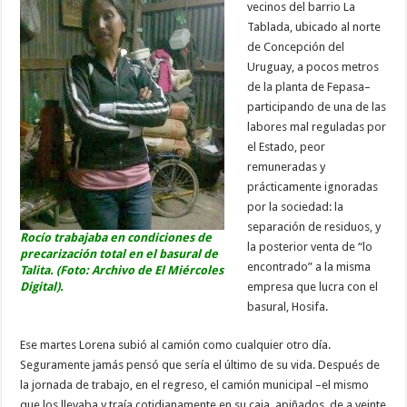
vecinos del barrio La
Tablada, ubicado al norte
de Concepción del
Uruguay, a pocos metros
de la planta de Fepasa–
participando de una de las
labores mal reguladas por
el Estado, peor
remuneradas y
prácticamente ignoradas
por la sociedad: la
separación de residuos, y
Rocío trabajaba en condiciones de
la posterior venta de “lo
precarización total en el basural de
encontrado” a la misma
Talita. (Foto: Archivo de El Miércoles
Digital).
empresa que lucra con el
basural, Hosifa.
Ese martes Lorena subió al camión como cualquier otro día.
Seguramente jamás pensó que sería el último de su vida. Después de
la jornada de trabajo, en el regreso, el camión municipal –el mismo
que los llevaba y traía cotidianamente en su caja, apiñados, de a veinte