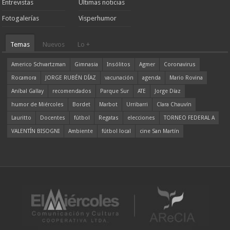
Entrevistas
Ultimas noticias
Fotogalerías
Visperhumor
Temas
Nuevos
Lo +
Americo Schvartzman
Gimnasia
Insólitos
Agmer
Coronavirus
Rocamora
JORGE RUBÉN DÍAZ
vacunación
agenda
Mario Rovina
Aníbal Gallay
recomendados
Parque Sur
ATE
Jorge Díaz
humor de Miércoles
Bordet
Marbot
Urribarri
Clara Chauvín
Lauritto
Docentes
fútbol
Regatas
elecciones
TORNEO FEDERAL A
VALENTÍN BISOGNI
Ambiente
fútbol local
cine San Martín