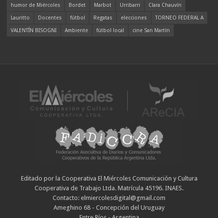
humor de Miércoles
Bordet
Marbot
Urribarri
Clara Chauvín
Lauritto
Docentes
fútbol
Regatas
elecciones
TORNEO FEDERAL A
VALENTÍN BISOGNI
Ambiente
fútbol local
cine San Martín
Editado por la Cooperativa El Miércoles Comunicación y Cultura
Cooperativa de Trabajo Ltda. Matrícula 45196. INAES.
Contacto: elmiercolesdigital@gmail.com
Ameghino 68 - Concepción del Uruguay
Entre Ríos - Argentina