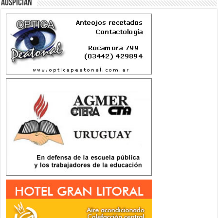
Auspician