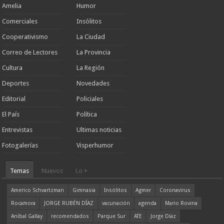
Amelia
Humor
Comerciales
Insólitos
Cooperativismo
La Ciudad
Correo de Lectores
La Provincia
Cultura
La Región
Deportes
Novedades
Editorial
Policiales
El País
Política
Entrevistas
Ultimas noticias
Fotogalerías
Visperhumor
Temas
Nuevos
Lo +
Americo Schvartzman
Gimnasia
Insólitos
Agmer
Coronavirus
Rocamora
JORGE RUBÉN DÍAZ
vacunación
agenda
Mario Rovina
Aníbal Gallay
recomendados
Parque Sur
ATE
Jorge Díaz