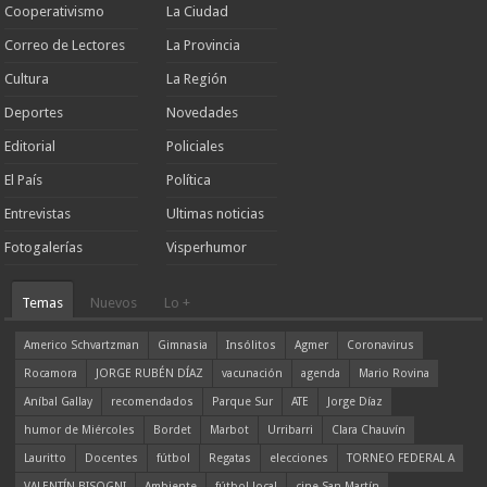
Cooperativismo
La Ciudad
Correo de Lectores
La Provincia
Cultura
La Región
Deportes
Novedades
Editorial
Policiales
El País
Política
Entrevistas
Ultimas noticias
Fotogalerías
Visperhumor
Temas
Nuevos
Lo +
Americo Schvartzman
Gimnasia
Insólitos
Agmer
Coronavirus
Rocamora
JORGE RUBÉN DÍAZ
vacunación
agenda
Mario Rovina
Aníbal Gallay
recomendados
Parque Sur
ATE
Jorge Díaz
humor de Miércoles
Bordet
Marbot
Urribarri
Clara Chauvín
Lauritto
Docentes
fútbol
Regatas
elecciones
TORNEO FEDERAL A
VALENTÍN BISOGNI
Ambiente
fútbol local
cine San Martín