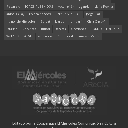
Rocamora
JORGE RUBÉN DÍAZ
vacunación
agenda
Mario Rovina
Aníbal Gallay
recomendados
Parque Sur
ATE
Jorge Díaz
humor de Miércoles
Bordet
Marbot
Urribarri
Clara Chauvín
Lauritto
Docentes
fútbol
Regatas
elecciones
TORNEO FEDERAL A
VALENTÍN BISOGNI
Ambiente
fútbol local
cine San Martín
Editado por la Cooperativa El Miércoles Comunicación y Cultura