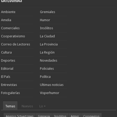
Categorias
Ambiente
Gremiales
Amelia
Humor
Comerciales
Insólitos
Cooperativismo
La Ciudad
Correo de Lectores
La Provincia
Cultura
La Región
Deportes
Novedades
Editorial
Policiales
El País
Política
Entrevistas
Ultimas noticias
Fotogalerías
Visperhumor
Temas
Nuevos
Lo +
Americo Schvartzman
Gimnasia
Insólitos
Agmer
Coronavirus