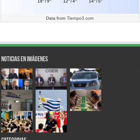
18°
/
9°
12°
/
4°
14°
/
5°
Data from
Tiempo3.com
Noticias en Imágenes