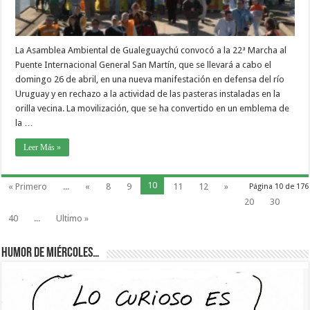
La Asamblea Ambiental de Gualeguaychú convocó a la 22ª Marcha al
Puente Internacional General San Martín, que se llevará a cabo el
domingo 26 de abril, en una nueva manifestación en defensa del río
Uruguay y en rechazo a la actividad de las pasteras instaladas en la
orilla vecina. La movilización, que se ha convertido en un emblema de
la …
Leer Más »
10
« Primero
...
«
8
9
11
12
»
Página 10 de 176
20
30
40
...
Ultimo »
Humor de Miércoles…