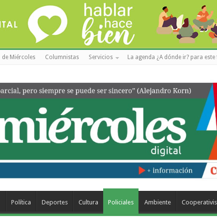
 de Miércoles
Columnistas
Servicios
La agenda ¿A dónde ir? para este 
a
Política
Deportes
Cultura
Policiales
Ambiente
Cooperativi