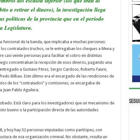
mbros del escalón inferior (los que iban al
ito a retirar el dinero), la investigación llega
as políticas de la provincia que en el período
a Legislatura.
ra funcional de la banda, que implicaba a muchas personas:
los contratados truchos, se le entregaban los cheques a Mena y
 casi veinte personas para facilitar el cobro en distintas
Luego concentraban la recepción de esos dineros, pagando una
 entregado a Gustavo Pérez, Sergio Cardoso, Roberto Faure,
fredo Bilbao. Este último era el encargado de las rendiciones de
stos de los “contratados” y comisiones, se encargaba de
a Juan Pablo Aguilera.
Segui
 probado. Está claro para los investigadores que un mecanismo de
isto bueno o la participación directa de las autoridades
18, y hoy hay 32 personas imputadas como partícipes, con
ructura de esa organización criminal. No obstante, resulta un