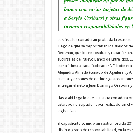
presos solamente un par de mie
banco con varias tarjetas de déb
a Sergio Urribarri y otras figur
tuvieron responsabilidades en l
Los fiscales consideran probada la estructu
luego de que se depositaban los sueldos de 
Beckman, que los endosaban y repartían entre
sucursales del Nuevo Banco de Entre Ríos. 
suma ínfima a cada “cobrador”. El botín era
Alejandro Almada (cuñado de Aguilera), y Al
cuenta, y después de deducir gastos, impue
entregar el neto a Juan Domingo Orabona y 
Hasta ahí llega lo que la justicia considera
este tipo no se pudo haber realizado sin el v
legislativas.
El expediente se inició en septiembre de 20
distinto grado de responsabilidad, en la est