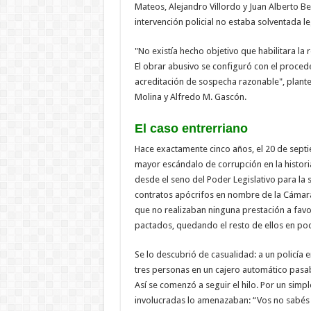
Mateos, Alejandro Villordo y Juan Alberto Be
intervención policial no estaba solventada l
"No existía hecho objetivo que habilitara la r
El obrar abusivo se configuró con el proceder
acreditación de sospecha razonable", plant
Molina y Alfredo M. Gascón.
El caso entrerriano
Hace exactamente cinco años, el 20 de septie
mayor escándalo de corrupción en la historia
desde el seno del Poder Legislativo para la s
contratos apócrifos en nombre de la Cámar
que no realizaban ninguna prestación a favor
pactados, quedando el resto de ellos en pod
Se lo descubrió de casualidad: a un policía e
tres personas en un cajero automático pasa
Así se comenzó a seguir el hilo. Por un simp
involucradas lo amenazaban: “Vos no sabés 