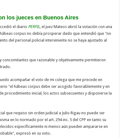
n los jueces en Buenos Aires
accedió el diario
PERFIL
, el juez Mateos abrió la votación con una
, el hábeas corpus no debía prosperar dado que entendió que "no
nto del personal policial interviniente no se haya ajustado al
s y concomitantes que razonable y objetivamente permitieron
strado.
puedo acompañar el voto de mi colega que me precede en
riterio "el hábeas corpus debe ser acogido favorablemente y en
de procedimiento inicial, los actos subsecuentes y disponerse la
ial que requiso sin orden judicial a Julio Rigau no puede ser
sma en lo normado por el art. 294 inc. 5 del CPP en tanto su
tablecidos específicamente ni menos aún pueden ampararse en
obable", expresó en su voto.