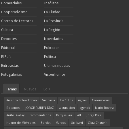
Comerciales
Insólitos
Cooperativismo
La Ciudad
Correo de Lectores
La Provincia
Cultura
La Región
Deportes
Novedades
Editorial
Policiales
El País
Política
Entrevistas
Ultimas noticias
Fotogalerías
Visperhumor
Temas
Nuevos
Lo +
Americo Schvartzman
Gimnasia
Insólitos
Agmer
Coronavirus
Rocamora
JORGE RUBÉN DÍAZ
vacunación
agenda
Mario Rovina
Aníbal Gallay
recomendados
Parque Sur
ATE
Jorge Díaz
humor de Miércoles
Bordet
Marbot
Urribarri
Clara Chauvín