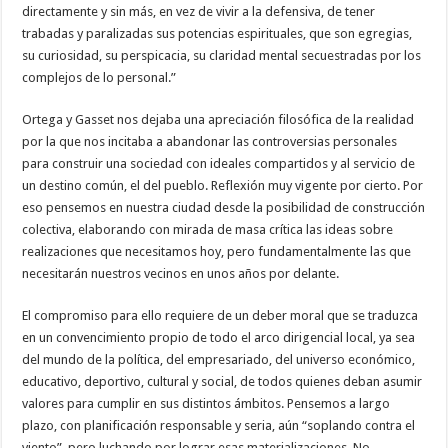
directamente y sin más, en vez de vivir a la defensiva, de tener
trabadas y paralizadas sus potencias espirituales, que son egregias,
su curiosidad, su perspicacia, su claridad mental secuestradas por los
complejos de lo personal.”
Ortega y Gasset nos dejaba una apreciación filosófica de la realidad
por la que nos incitaba a abandonar las controversias personales
para construir una sociedad con ideales compartidos y al servicio de
un destino común, el del pueblo. Reflexión muy vigente por cierto. Por
eso pensemos en nuestra ciudad desde la posibilidad de construcción
colectiva, elaborando con mirada de masa crítica las ideas sobre
realizaciones que necesitamos hoy, pero fundamentalmente las que
necesitarán nuestros vecinos en unos años por delante.
El compromiso para ello requiere de un deber moral que se traduzca
en un convencimiento propio de todo el arco dirigencial local, ya sea
del mundo de la política, del empresariado, del universo económico,
educativo, deportivo, cultural y social, de todos quienes deban asumir
valores para cumplir en sus distintos ámbitos. Pensemos a largo
plazo, con planificación responsable y seria, aún “soplando contra el
viento”, pero luchando por lograr esas materializaciones. No