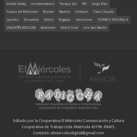
Aníbal Gallay
recomendados
Parque Sur
ATE
Jorge Díaz
humor de Miércoles
Bordet
Marbot
Urribarri
Clara Chauvín
Lauritto
Docentes
fútbol
Regatas
elecciones
TORNEO FEDERAL A
VALENTÍN BISOGNI
Ambiente
fútbol local
cine San Martín
Editado por la Cooperativa El Miércoles Comunicación y Cultura
Cooperativa de Trabajo Ltda. Matrícula 45196. INAES.
Contacto: elmiercolesdigital@gmail.com