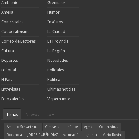
Ambiente
Gremiales
Amelia
Humor
Comerciales
Insólitos
Cooperativismo
La Ciudad
Correo de Lectores
La Provincia
Cultura
La Región
Deportes
Novedades
Editorial
Policiales
El País
Política
Entrevistas
Ultimas noticias
Fotogalerías
Visperhumor
Temas
Nuevos
Lo +
Americo Schvartzman
Gimnasia
Insólitos
Agmer
Coronavirus
Rocamora
JORGE RUBÉN DÍAZ
vacunación
agenda
Mario Rovina