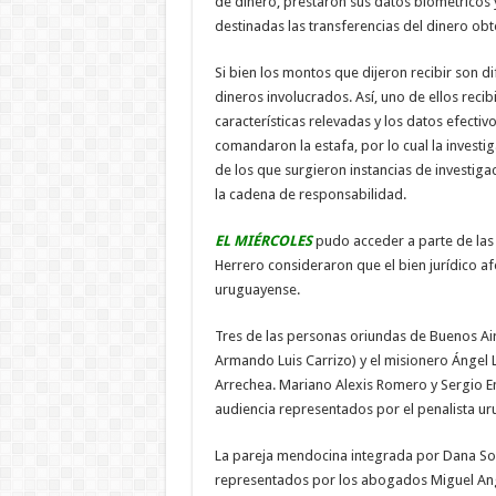
de dinero, prestaron sus datos biométricos y
destinadas las transferencias del dinero obt
Si bien los montos que dijeron recibir son di
dineros involucrados. Así, uno de ellos recibi
características relevadas y los datos efecti
comandaron la estafa, por lo cual la investi
de los que surgieron instancias de investig
la cadena de responsabilidad.
EL MIÉRCOLES
pudo acceder a parte de las 
Herrero consideraron que el bien jurídico a
uruguayense.
Tres de las personas oriundas de Buenos Ai
Armando Luis Carrizo) y el misionero Ángel 
Arrechea. Mariano Alexis Romero y Sergio E
audiencia representados por el penalista u
La pareja mendocina integrada por Dana Sofí
representados por los abogados Miguel Ang