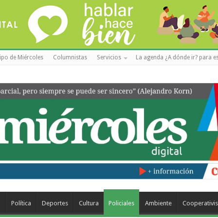
ipo de Miércoles
Columnistas
Servicios
La agenda ¿A dónde ir? para es
a
Política
Deportes
Cultura
Policiales
Ambiente
Cooperativi