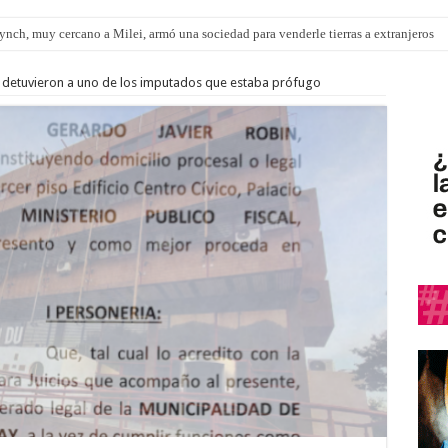
nch, muy cercano a Milei, armó una sociedad para venderle tierras a extranjeros
pítulo de extranjerización de tierras
: detuvieron a uno de los imputados que estaba prófugo