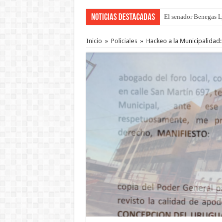
Noticias Destacadas
El senador Benegas Ly
El gobierno baja el ca
Inicio
»
Policiales
»
Hackeo a la Municipalidad