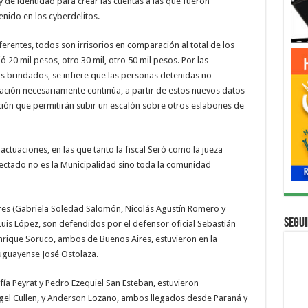
 de identidad para crear las cuentas a las que fueron
enido en los cyberdelitos.
ferentes, todos son irrisorios en comparación al total de los
ó 20 mil pesos, otro 30 mil, otro 50 mil pesos. Por las
vos brindados, se infiere que las personas detenidas no
gación necesariamente continúa, a partir de estos nuevos datos
ación que permitirán subir un escalón sobre otros eslabones de
actuaciones, en las que tanto la fiscal Seró como la jueza
fectado no es la Municipalidad sino toda la comunidad
res (Gabriela Soledad Salomón, Nicolás Agustín Romero y
Segui
Luis López, son defendidos por el defensor oficial Sebastián
nrique Soruco, ambos de Buenos Aires, estuvieron en la
ruguayense José Ostolaza.
a Peyrat y Pedro Ezequiel San Esteban, estuvieron
el Cullen, y Anderson Lozano, ambos llegados desde Paraná y