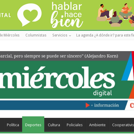
de Miércoles
Columnistas
Servicios
La agenda ¿A dónde ir? para este f
a
Política
Deportes
Cultura
Policiales
Ambiente
Cooperativi