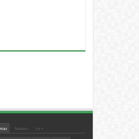
mas
Nuevos
Lo +