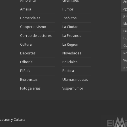
Ambiente
Gremiales
Am
Amelia
Humor
Ag
JO
Comerciales
Insólitos
Ma
Cooperativismo
La Ciudad
Pa
Correo de Lectores
La Provincia
hu
Cultura
La Región
Cl
Deportes
Novedades
Re
VA
Editorial
Policiales
ci
El País
Política
Entrevistas
Ultimas noticias
Fotogalerías
Visperhumor
cación y Cultura