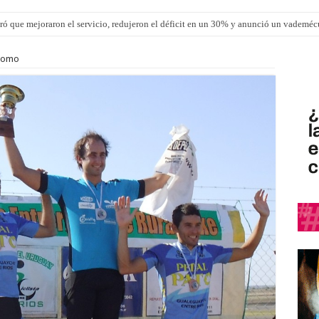
ró que mejoraron el servicio, redujeron el déficit en un 30% y anunció un vademé
dromo