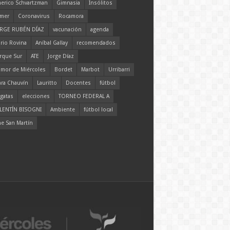
erico Schvartzman
Gimnasia
Insólitos
mer
Coronavirus
Rocamora
RGE RUBÉN DÍAZ
vacunación
agenda
rio Rovina
Aníbal Gallay
recomendados
rque Sur
ATE
Jorge Díaz
mor de Miércoles
Bordet
Marbot
Urribarri
ara Chauvín
Lauritto
Docentes
fútbol
gatas
elecciones
TORNEO FEDERAL A
LENTÍN BISOGNI
Ambiente
fútbol local
ne San Martín