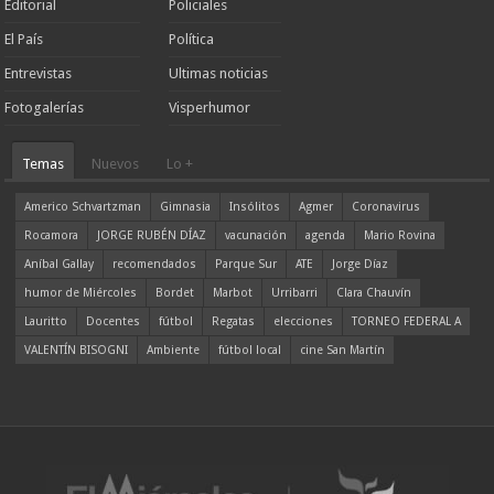
Editorial
Policiales
El País
Política
Entrevistas
Ultimas noticias
Fotogalerías
Visperhumor
Temas
Nuevos
Lo +
Americo Schvartzman
Gimnasia
Insólitos
Agmer
Coronavirus
Rocamora
JORGE RUBÉN DÍAZ
vacunación
agenda
Mario Rovina
Aníbal Gallay
recomendados
Parque Sur
ATE
Jorge Díaz
humor de Miércoles
Bordet
Marbot
Urribarri
Clara Chauvín
Lauritto
Docentes
fútbol
Regatas
elecciones
TORNEO FEDERAL A
VALENTÍN BISOGNI
Ambiente
fútbol local
cine San Martín