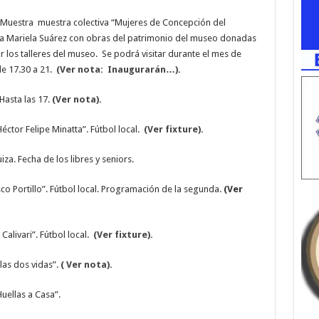
 Muestra muestra colectiva “Mujeres de Concepción del
e a Mariela Suárez con obras del patrimonio del museo donadas
or los talleres del museo. Se podrá visitar durante el mes de
e 17.30 a 21.
(Ver nota: Inaugurarán…).
asta las 17.
(Ver nota).
éctor Felipe Minatta”. Fútbol local.
(Ver fixture).
za. Fecha de los libres y seniors.
o Portillo”. Fútbol local. Programación de la segunda.
(Ver
livari”. Fútbol local.
(Ver fixture).
las dos vidas”.
( Ver nota).
uellas a Casa”.