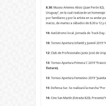
8.30:
Museo Artemio Alisio (Juan Perón 82).
Uruguay”, en la cual realizarán un homenaj
por familiares y por la artista en su andar p
marzo, de martes a sábados de 8.30 a 12 y d
10:
Autódromo local. Jornada de Track Day. H
10:
Torneo Apertura Infantil y Juvenil 2019 “H
12:
Club de Profesionales Justo José de Urqui
13:
Torneo Apertura Primera C 2019 “Francisc
fixture).
13:
Torneo Apertura Femenino 2019 “Juanita Ca
15:
Defensa Sur. Se realizará la marcha “Por 
16:
Cine San Martín (Estrada 820). Presenta”H