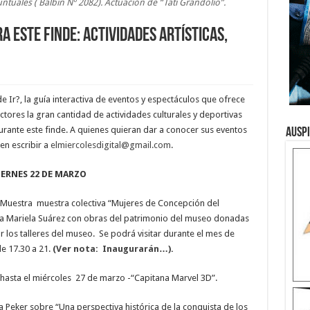
ntuales ( Balbin Nº 2082). Actuación de “Tati Grandolio”.
 este finde: actividades artísticas,
Ir?, la guía interactiva de eventos y espectáculos que ofrece
ectores la gran cantidad de actividades culturales y deportivas
rante este finde. A quienes quieran dar a conocer sus eventos
Ausp
en escribir a
elmiercolesdigital@gmail.com
.
IERNES 22 DE MARZO
 Muestra muestra colectiva “Mujeres de Concepción del
e a Mariela Suárez con obras del patrimonio del museo donadas
or los talleres del museo. Se podrá visitar durante el mes de
e 17.30 a 21.
(Ver nota: Inaugurarán…).
–hasta el miércoles 27 de marzo -“Capitana Marvel 3D”.
na Peker sobre “Una perspectiva histórica de la conquista de los