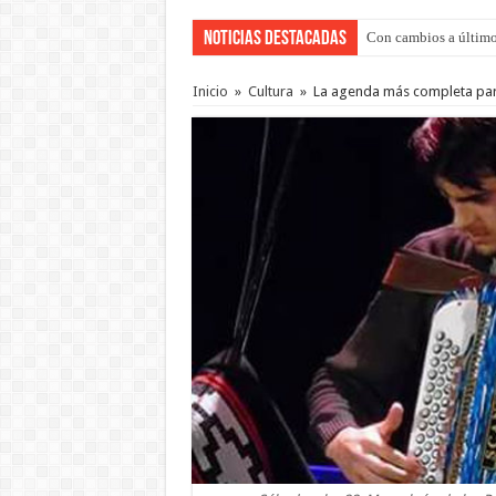
Noticias Destacadas
Con cambios a último
Adopción en Entre Río
Inicio
»
Cultura
»
La agenda más completa para e