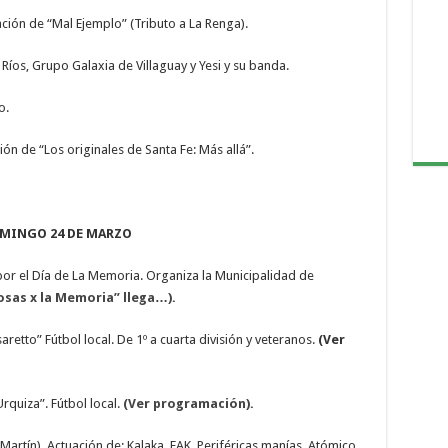
ción de “Mal Ejemplo” (Tributo a La Renga).
íos, Grupo Galaxia de Villaguay y Yesi y su banda.
o.
ón de “Los originales de Santa Fe: Más allá”.
MINGO 24 DE MARZO
 por el Día de La Memoria. Organiza la Municipalidad de
osas x la Memoria” llega…).
tto” Fútbol local. De 1º a cuarta división y veteranos.
(Ver
quiza”. Fútbol local.
(Ver programación).
Martín). Actuación de: Kalaka, FAK, Periféricas manías, Atómico.