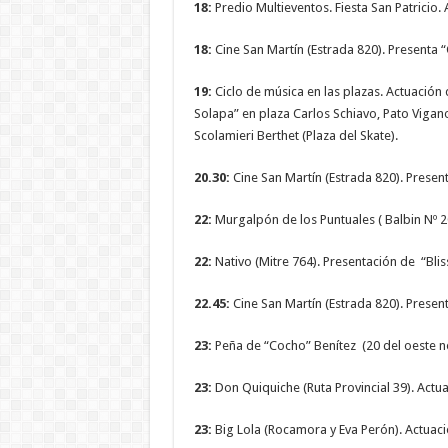
18:
Predio Multieventos. Fiesta San Patrici
18:
Cine San Martín (Estrada 820). Presenta 
19:
Ciclo de música en las plazas. Actuación
Solapa” en plaza Carlos Schiavo, Pato Vigano
Scolamieri Berthet (Plaza del Skate).
20.30:
Cine San Martín (Estrada 820). Presen
22:
Murgalpón de los Puntuales ( Balbin Nº 2
22:
Nativo (Mitre 764). Presentación de “Blis
22.45:
Cine San Martín (Estrada 820). Present
23:
Peña de “Cocho” Benítez (20 del oeste no
23:
Don Quiquiche (Ruta Provincial 39). Actua
23:
Big Lola (Rocamora y Eva Perón). Actuac