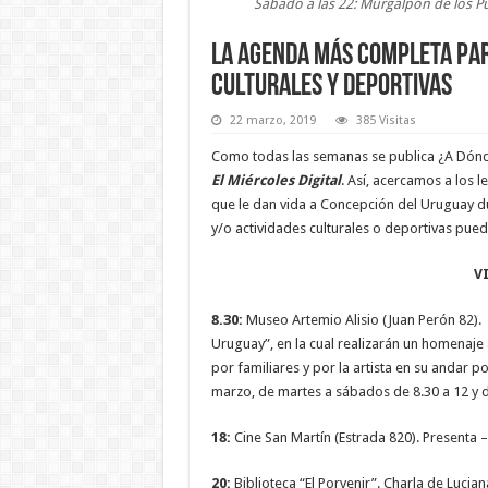
Sábado a las 22: Murgalpón de los Pu
La agenda más completa para
culturales y deportivas
22 marzo, 2019
385 Visitas
Como todas las semanas se publica ¿A Dónde 
El Miércoles Digital
. Así, acercamos a los l
que le dan vida a Concepción del Uruguay du
y/o actividades culturales o deportivas pued
V
8.30:
Museo Artemio Alisio (Juan Perón 82).
Uruguay”, en la cual realizarán un homenaj
por familiares y por la artista en su andar p
marzo, de martes a sábados de 8.30 a 12 y d
18:
Cine San Martín (Estrada 820). Presenta 
20:
Biblioteca “El Porvenir”. Charla de Lucia