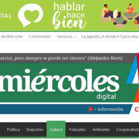
 de Miércoles
Columnistas
Servicios
La agenda ¿A dónde ir? para este 
a
Política
Deportes
Cultura
Policiales
Ambiente
Cooperativi