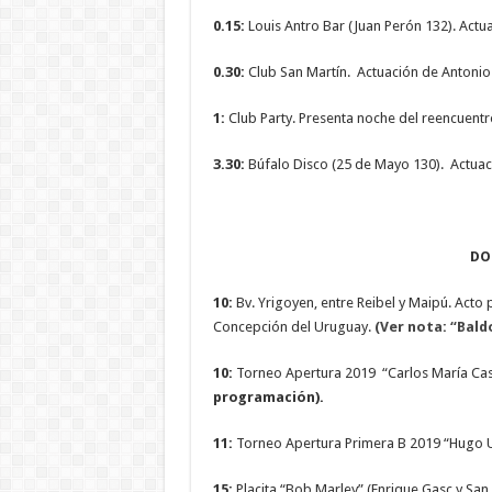
0.15:
Louis Antro Bar (Juan Perón 132). Actua
0.30:
Club San Martín. Actuación de Antonio R
1:
Club Party. Presenta noche del reencuentr
3.30:
Búfalo Disco (25 de Mayo 130). Actuaci
DO
10:
Bv. Yrigoyen, entre Reibel y Maipú. Acto
Concepción del Uruguay.
(Ver nota: “Bald
10:
Torneo Apertura 2019 “Carlos María Casare
programación).
11:
Torneo Apertura Primera B 2019 “Hugo Ur
15:
Placita “Bob Marley” (Enrique Gasc y San 