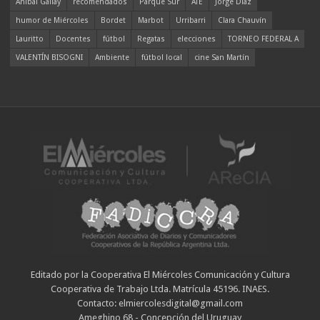
Aníbal Gallay
recomendados
Parque Sur
ATE
Jorge Díaz
humor de Miércoles
Bordet
Marbot
Urribarri
Clara Chauvín
Lauritto
Docentes
fútbol
Regatas
elecciones
TORNEO FEDERAL A
VALENTÍN BISOGNI
Ambiente
fútbol local
cine San Martín
Editado por la Cooperativa El Miércoles Comunicación y Cultura
Cooperativa de Trabajo Ltda. Matrícula 45196. INAES.
Contacto: elmiercolesdigital@gmail.com
Ameghino 68 - Concepción del Uruguay