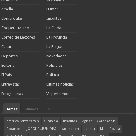
Amelia
Humor
Comerciales
Insólitos
Cooperativismo
La Ciudad
Correo de Lectores
La Provincia
Cultura
La Región
Deportes
Novedades
Editorial
Policiales
El País
Política
Entrevistas
Ultimas noticias
Fotogalerías
Visperhumor
Temas
Nuevos
Lo +
Americo Schvartzman
Gimnasia
Insólitos
Agmer
Coronavirus
Rocamora
JORGE RUBÉN DÍAZ
vacunación
agenda
Mario Rovina