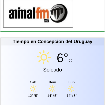
Tiempo en Concepción del Uruguay
6°
C
Soleado
Sáb
Dom
Lun
12°
/
5°
14°
/
5°
14°
/
3°