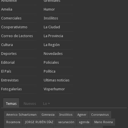
Ambiente
Gremiales
Amelia
Humor
Comerciales
Insólitos
Cooperativismo
La Ciudad
Correo de Lectores
La Provincia
Cultura
La Región
Deportes
Novedades
Editorial
Policiales
El País
Política
Entrevistas
Ultimas noticias
Fotogalerías
Visperhumor
Temas
Nuevos
Lo +
Americo Schvartzman
Gimnasia
Insólitos
Agmer
Coronavirus
Rocamora
JORGE RUBÉN DÍAZ
vacunación
agenda
Mario Rovina