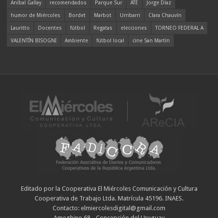
Aníbal Gallay
recomendados
Parque Sur
ATE
Jorge Díaz
humor de Miércoles
Bordet
Marbot
Urribarri
Clara Chauvín
Lauritto
Docentes
fútbol
Regatas
elecciones
TORNEO FEDERAL A
VALENTÍN BISOGNI
Ambiente
fútbol local
cine San Martín
Editado por la Cooperativa El Miércoles Comunicación y Cultura
Cooperativa de Trabajo Ltda. Matrícula 45196. INAES.
Contacto: elmiercolesdigital@gmail.com
Ameghino 68 - Concepción del Uruguay