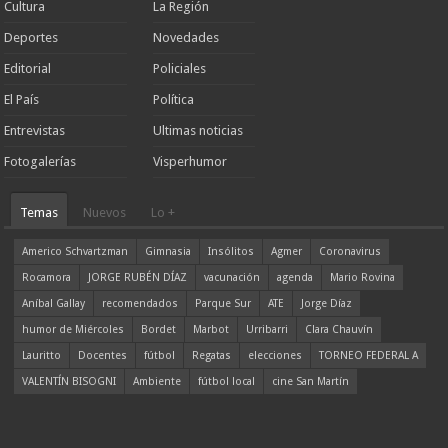
Cultura
La Región
Deportes
Novedades
Editorial
Policiales
El País
Política
Entrevistas
Ultimas noticias
Fotogalerías
Visperhumor
Temas
Nuevos
Lo +
Americo Schvartzman
Gimnasia
Insólitos
Agmer
Coronavirus
Rocamora
JORGE RUBÉN DÍAZ
vacunación
agenda
Mario Rovina
Aníbal Gallay
recomendados
Parque Sur
ATE
Jorge Díaz
humor de Miércoles
Bordet
Marbot
Urribarri
Clara Chauvín
Lauritto
Docentes
fútbol
Regatas
elecciones
TORNEO FEDERAL A
VALENTÍN BISOGNI
Ambiente
fútbol local
cine San Martín