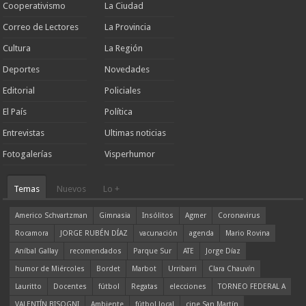
Cooperativismo
La Ciudad
Correo de Lectores
La Provincia
Cultura
La Región
Deportes
Novedades
Editorial
Policiales
El País
Política
Entrevistas
Ultimas noticias
Fotogalerías
Visperhumor
Temas
Nuevos
Lo +
Americo Schvartzman
Gimnasia
Insólitos
Agmer
Coronavirus
Rocamora
JORGE RUBÉN DÍAZ
vacunación
agenda
Mario Rovina
Aníbal Gallay
recomendados
Parque Sur
ATE
Jorge Díaz
humor de Miércoles
Bordet
Marbot
Urribarri
Clara Chauvín
Lauritto
Docentes
fútbol
Regatas
elecciones
TORNEO FEDERAL A
VALENTÍN BISOGNI
Ambiente
fútbol local
cine San Martín