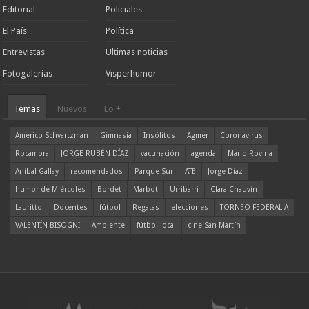
Editorial
Policiales
El País
Política
Entrevistas
Ultimas noticias
Fotogalerías
Visperhumor
Temas
Nuevos
Lo +
Americo Schvartzman
Gimnasia
Insólitos
Agmer
Coronavirus
Rocamora
JORGE RUBÉN DÍAZ
vacunación
agenda
Mario Rovina
Aníbal Gallay
recomendados
Parque Sur
ATE
Jorge Díaz
humor de Miércoles
Bordet
Marbot
Urribarri
Clara Chauvín
Lauritto
Docentes
fútbol
Regatas
elecciones
TORNEO FEDERAL A
VALENTÍN BISOGNI
Ambiente
fútbol local
cine San Martín