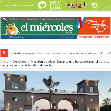
La Justicia suspende los ultraprocesados en las viandas escolares de Entre 
Se presentará la obra “La Runfla de los Macanos”
Inicio
»
Deportes
»
Maratón de Alcec: Durante una hora cortarán el tránsito
hacia la avenida de la Isla del Puerto