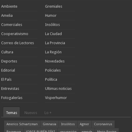
Ambiente
Gremiales
Amelia
Humor
Comerciales
Insólitos
Cooperativismo
La Ciudad
Correo de Lectores
La Provincia
Cultura
La Región
Deportes
Novedades
Editorial
Policiales
El País
Política
Entrevistas
Ultimas noticias
Fotogalerías
Visperhumor
Temas
Nuevos
Lo +
Americo Schvartzman
Gimnasia
Insólitos
Agmer
Coronavirus
Rocamora
JORGE RUBÉN DÍAZ
vacunación
agenda
Mario Rovina