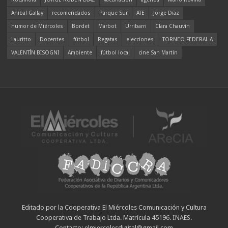
Aníbal Gallay
recomendados
Parque Sur
ATE
Jorge Díaz
humor de Miércoles
Bordet
Marbot
Urribarri
Clara Chauvín
Lauritto
Docentes
fútbol
Regatas
elecciones
TORNEO FEDERAL A
VALENTÍN BISOGNI
Ambiente
fútbol local
cine San Martín
Editado por la Cooperativa El Miércoles Comunicación y Cultura
Cooperativa de Trabajo Ltda. Matrícula 45196. INAES.
Contacto: elmiercolesdigital@gmail.com