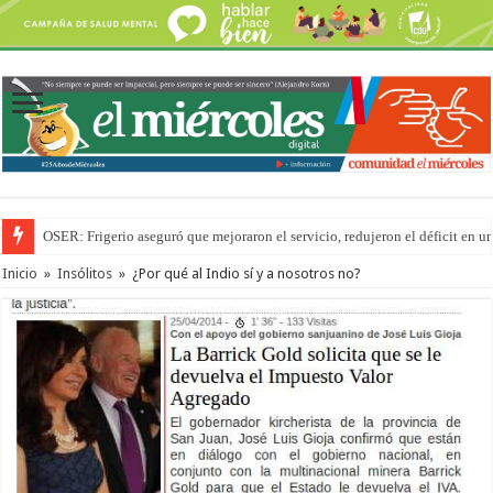
OSER: Frigerio aseguró que mejoraron el servicio, redujeron el déficit e
Por primera vez hicieron una cirugía de reconstrucción torácica en el Hospi
Inicio
»
Insólitos
»
¿Por qué al Indio sí y a nosotros no?