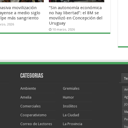
asiva movilización
“Sin autonomía económica
ayense a medio siglo
no hay libertad”: el 8M se
olpe más sangriento
movilizó en Concepción del
Uruguay
rzo, 2026
10 marzo, 2026
Categorias
Te
Ambiente
Gremiales
Am
Amelia
Humor
Ag
JO
Comerciales
Insólitos
Ma
Cooperativismo
La Ciudad
Pa
Correo de Lectores
La Provincia
hu