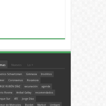
mas
Nuevos
Lo +
erico Schvartzman
Gimnasia
Insólitos
mer
Coronavirus
Rocamora
RGE RUBÉN DÍAZ
vacunación
agenda
rio Rovina
Aníbal Gallay
recomendados
rque Sur
ATE
Jorge Díaz
mor de Miércoles
Bordet
Marbot
Urribarri