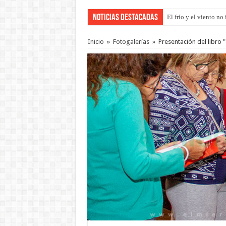
Noticias Destacadas
El frío y el viento n
OSER: Frigerio asegu
Inicio
»
Fotogalerías
»
Presentación del libro 