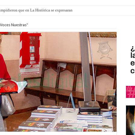
o impidieron que en La Histórica se expresaran
ró que mejoraron el servicio, redujeron el déficit en un 30% y anunció un vademé
"Voces Nuestras"