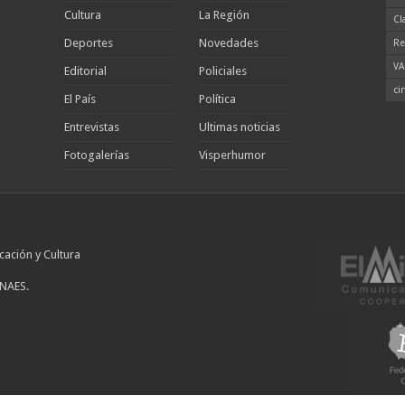
Cultura
La Región
Cl
Deportes
Novedades
Re
VA
Editorial
Policiales
ci
El País
Política
Entrevistas
Ultimas noticias
Fotogalerías
Visperhumor
cación y Cultura
INAES.