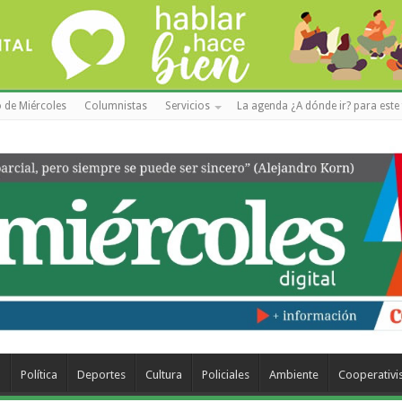
 de Miércoles
Columnistas
Servicios
La agenda ¿A dónde ir? para este 
a
Política
Deportes
Cultura
Policiales
Ambiente
Cooperativ