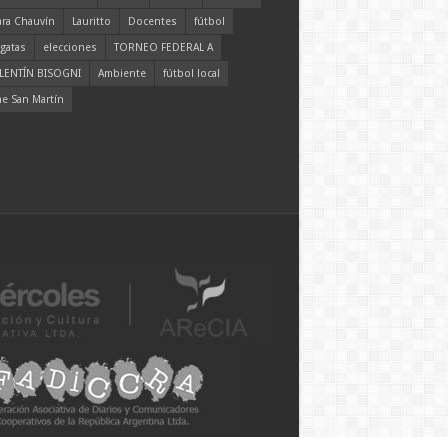
ara Chauvín
Lauritto
Docentes
fútbol
gatas
elecciones
TORNEO FEDERAL A
LENTÍN BISOGNI
Ambiente
fútbol local
ne San Martín