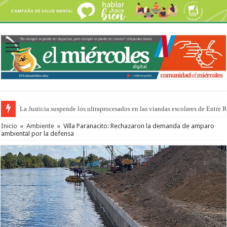
La Justicia suspende los ultraprocesados en las viandas escolares de Entre 
Se presentará la obra “La Runfla de los Macanos”
Inicio
»
Ambiente
»
Villa Paranacito: Rechazaron la demanda de amparo
ambiental por la defensa