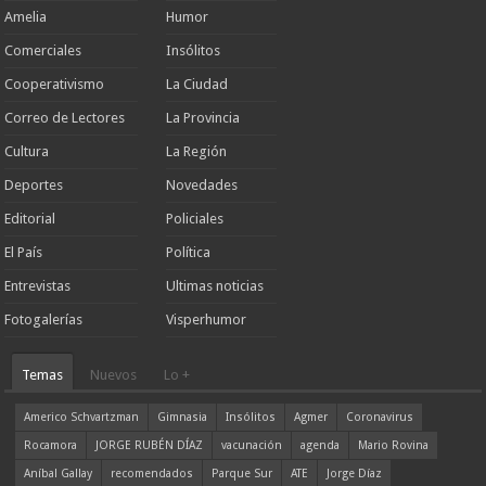
Amelia
Humor
Comerciales
Insólitos
Cooperativismo
La Ciudad
Correo de Lectores
La Provincia
Cultura
La Región
Deportes
Novedades
Editorial
Policiales
El País
Política
Entrevistas
Ultimas noticias
Fotogalerías
Visperhumor
Temas
Nuevos
Lo +
Americo Schvartzman
Gimnasia
Insólitos
Agmer
Coronavirus
Rocamora
JORGE RUBÉN DÍAZ
vacunación
agenda
Mario Rovina
Aníbal Gallay
recomendados
Parque Sur
ATE
Jorge Díaz